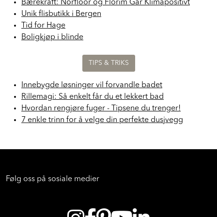
Bærekraft: Norfloor og Florim Går Klimapositivt
Unik flisbutikk i Bergen
Tid for Hage
Boligkjøp i blinde
TIPS & TRIKS
Innebygde løsninger vil forvandle badet
Rillemagi: Så enkelt får du et lekkert bad
Hvordan rengjøre fuger - Tipsene du trenger!
7 enkle trinn for å velge din perfekte dusjvegg
Følg oss på sosiale medier