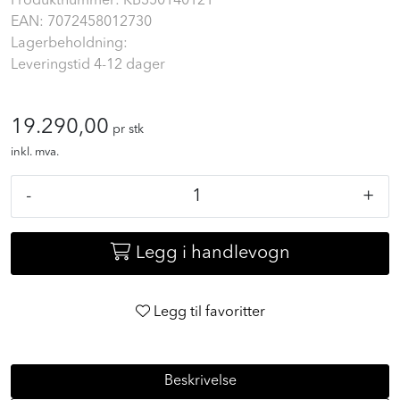
Produktnummer:
KB350140121
EAN:
7072458012730
Lagerbeholdning:
Leveringstid 4-12 dager
19.290,00
pr stk
inkl. mva.
-
+
Legg i handlevogn
Legg til favoritter
Beskrivelse