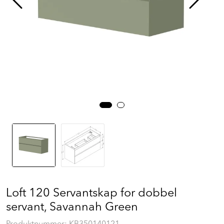
Prosjekt
Still et spørsmål
Favoritter (
0
)
Min side
Logg inn
Loft 120 Servantskap for dobbel
servant, Savannah Green