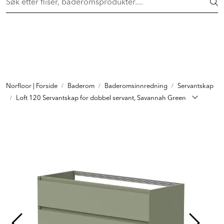
Skip to main content
Flisheller fra 149,- pr. stk! Shop her >
FLISER & TILBEHØR
BADEROM
Norfloor | Forside
Baderom
Baderomsinnredning
Servantskap
INTERIØR
Loft 120 Servantskap for dobbel servant, Savannah Green
INSPIRASJON
Lenker
Butikker
Proff