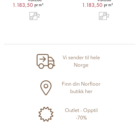
1.315,00
1.315,00
1.183,50
1.183,50
pr m²
pr m²
2
2
Vi sender til hele
Norge
Finn din Norfloor
butikk her
Outlet - Opptil
-70%