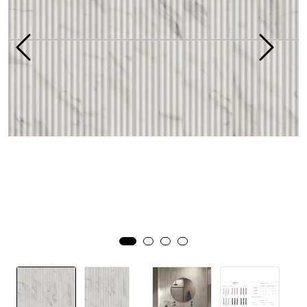
Prosjekt
Still et spørsmål
Favoritter (
0
)
Min side
Logg inn