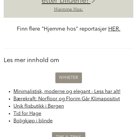
etter bildene!
Hjemme Hos:
Finn flere "Hjemme hos" reportasjer
HER.
Les mer innhold om
NYHETER
Minimalistisk, moderne og elegant - Less har alt!
Bærekraft: Norfloor og Florim Går Klimapositivt
Unik flisbutikk i Bergen
Tid for Hage
Boligkjøp i blinde