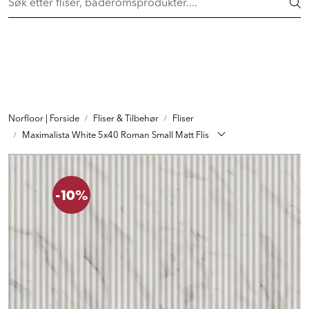
Skip to main content
FAST LAVPRIS på en rekke fliser og baderomsprodukter. Shop
her >
FLISER & TILBEHØR
BADEROM
INTERIØR
Norfloor | Forside
Fliser & Tilbehør
Fliser
Maximalista White 5x40 Roman Small Matt Flis
INSPIRASJON
-10%
Lenker
Butikker
Proff