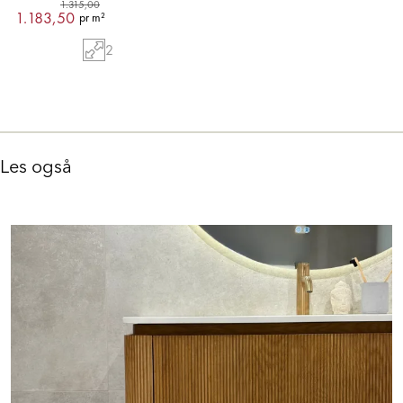
1.315,00
1.183,50
pr m²
2
Les også