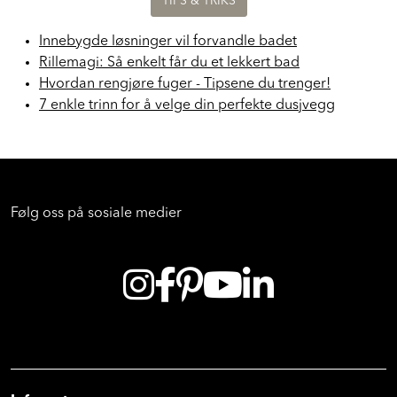
TIPS & TRIKS
Innebygde løsninger vil forvandle badet
Rillemagi: Så enkelt får du et lekkert bad
Hvordan rengjøre fuger - Tipsene du trenger!
7 enkle trinn for å velge din perfekte dusjvegg
Følg oss på sosiale medier