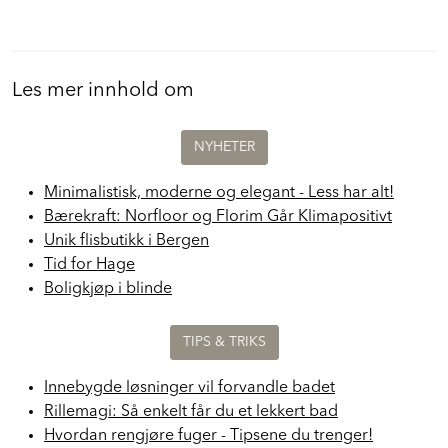
Les mer innhold om
NYHETER
Minimalistisk, moderne og elegant - Less har alt!
Bærekraft: Norfloor og Florim Går Klimapositivt
Unik flisbutikk i Bergen
Tid for Hage
Boligkjøp i blinde
TIPS & TRIKS
Innebygde løsninger vil forvandle badet
Rillemagi: Så enkelt får du et lekkert bad
Hvordan rengjøre fuger - Tipsene du trenger!