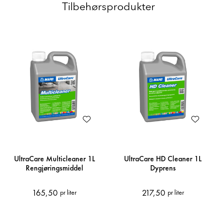
Tilbehørsprodukter
UltraCare Multicleaner 1L
UltraCare HD Cleaner 1L
Rengjøringsmiddel
Dyprens
165,50
217,50
pr liter
pr liter