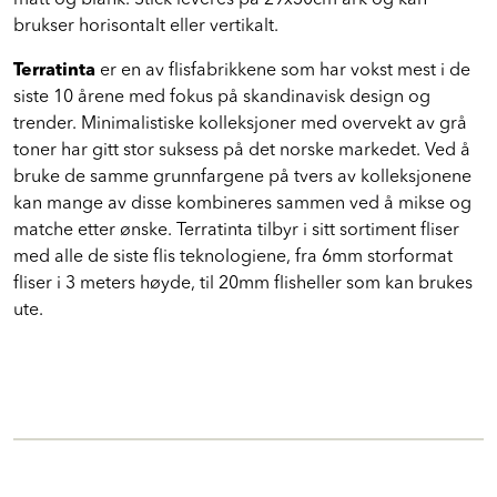
matt og blank. Stick leveres på 29x30cm ark og kan
brukser horisontalt eller vertikalt.
Terratinta
er en av flisfabrikkene som har vokst mest i de
siste 10 årene med fokus på skandinavisk design og
trender. Minimalistiske kolleksjoner med overvekt av grå
toner har gitt stor suksess på det norske markedet. Ved å
bruke de samme grunnfargene på tvers av kolleksjonene
kan mange av disse kombineres sammen ved å mikse og
matche etter ønske. Terratinta tilbyr i sitt sortiment fliser
med alle de siste flis teknologiene, fra 6mm storformat
fliser i 3 meters høyde, til 20mm flisheller som kan brukes
ute.