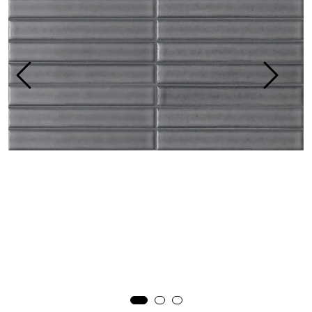
Prosjekt
Still et spørsmål
Favoritter (
0
)
Min side
Logg inn