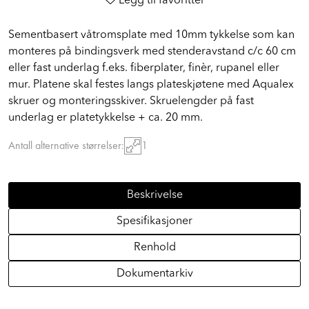
Legg til favoritter
Sementbasert våtromsplate med 10mm tykkelse som kan
monteres på bindingsverk med stenderavstand c/c 60 cm
eller fast underlag f.eks. fiberplater, finèr, rupanel eller
mur. Platene skal festes langs plateskjøtene med Aqualex
skruer og monteringsskiver. Skruelengder på fast
underlag er platetykkelse + ca. 20 mm.
Antall alternative størrelser:
1
Beskrivelse
Spesifikasjoner
Renhold
Dokumentarkiv