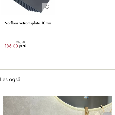
Norfloor våtromsplate 10mm
232,50
186,00
pr stk
Les også