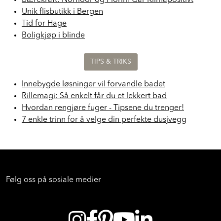
Bærekraft: Norfloor og Florim Går Klimapositivt
Unik flisbutikk i Bergen
Tid for Hage
Boligkjøp i blinde
TIPS & TRIKS
Innebygde løsninger vil forvandle badet
Rillemagi: Så enkelt får du et lekkert bad
Hvordan rengjøre fuger - Tipsene du trenger!
7 enkle trinn for å velge din perfekte dusjvegg
Følg oss på sosiale medier