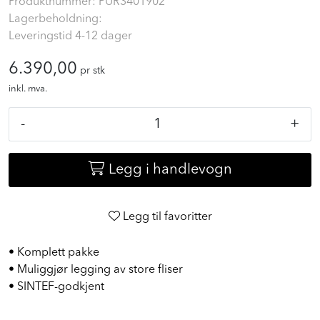
Produktnummer:
PUR3401902
Lagerbeholdning:
Leveringstid 4-12 dager
6.390,00
pr stk
inkl. mva.
-
+
Legg i handlevogn
Legg til favoritter
• Komplett pakke
• Muliggjør legging av store fliser
• SINTEF-godkjent