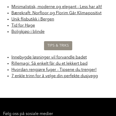
Minimalistisk, moderne og elegant - Less har alt!
Bærekraft: Norfloor og Florim Går Klimapositivt
Unik flisbutikk i Bergen
Tid for Hage
Boligkjøp i blinde
TIPS & TRIKS
Innebygde løsninger vil forvandle badet
Rillemagi: Så enkelt får du et lekkert bad
Hvordan rengjøre fuger - Tipsene du trenger!
7 enkle trinn for å velge din perfekte dusjvegg
Følg oss på sosiale medier