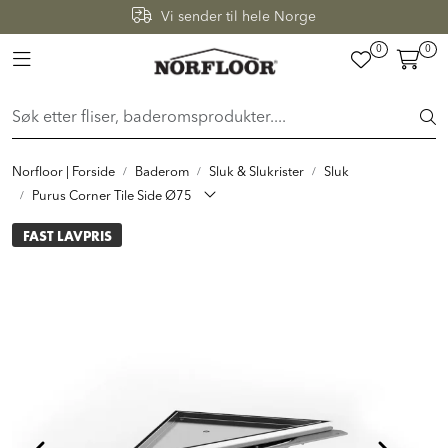
Skip to main content
Vi sender til hele Norge
0
0
Toggle navigation
FLISER & TILBEHØR
BADEROM
Norfloor | Forside
Baderom
Sluk & Slukrister
Sluk
INTERIØR
Purus Corner Tile Side Ø75
FAST LAVPRIS
INSPIRASJON
Lenker
Butikker
Proff