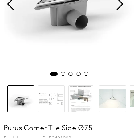
Prosjekt
Still et spørsmål
Favoritter (
0
)
Min side
Logg inn
Purus Corner Tile Side Ø75