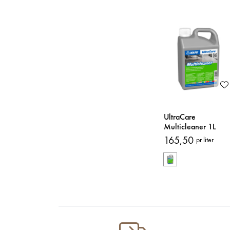
UltraCare
Multicleaner 1L
Rengjøringsmiddel
165,50
pr liter