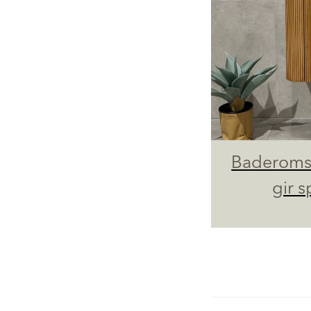
Baderoms
gir s