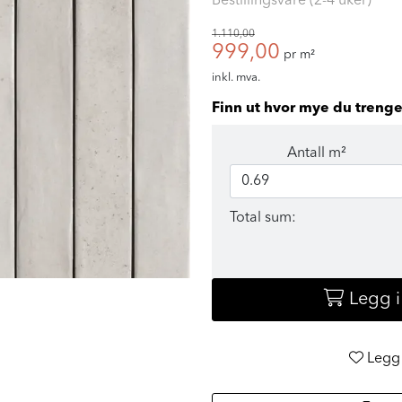
Bestillingsvare (2-4 uker)
1.110,00
999,00
pr m²
inkl. mva.
Finn ut hvor mye du trenge
Antall m²
Total sum:
Legg 
Legg 