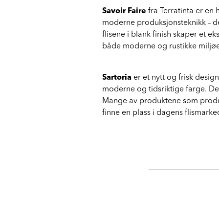
Savoir Faire
fra Terratinta er en 
moderne produksjonsteknikk – der
flisene i blank finish skaper et e
både moderne og rustikke miljøer
Sartoria
er et nytt og frisk desi
moderne og tidsriktige farge. Det
Mange av produktene som produser
finne en plass i dagens flismarked