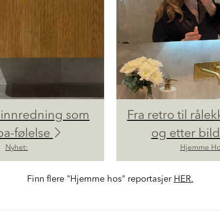
innredning som
Fra retro til rålek
pa-følelse
og etter bil
Nyhet:
Hjemme Ho
Finn flere "Hjemme hos" reportasjer
HER.