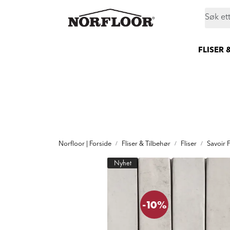
Skip to main content
|
|
|
Butikker
Proff
Prosjekt
Still et spørsmål
FLISER 
Norfloor | Forside
Fliser & Tilbehør
Fliser
Savoir 
Nyhet
-10%