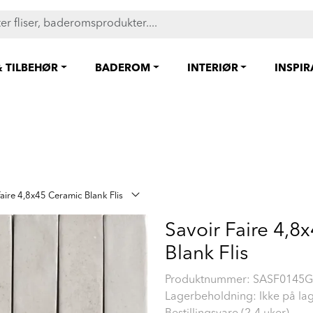
FAST LAVPRIS på en rekke fliser og baderomsprodukter. Shop her
& TILBEHØR
BADEROM
INTERIØR
INSPI
Faire 4,8x45 Ceramic Blank Flis
Savoir Faire 4,8
Blank Flis
Produktnummer:
SASF0145G
Lagerbeholdning: Ikke på la