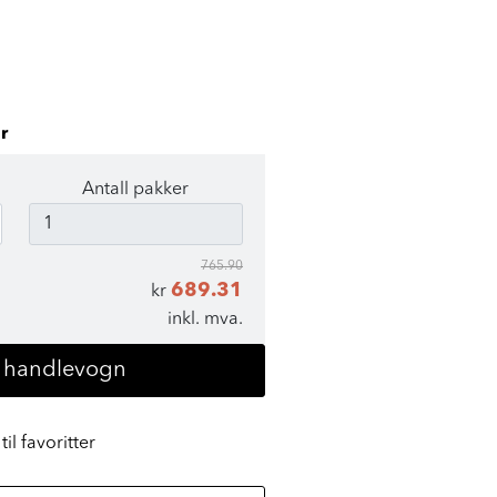
r
Antall pakker
765.90
689.31
kr
inkl. mva.
i handlevogn
til favoritter