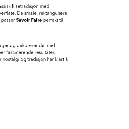
assisk flisetradisjon med
verflate. De smale, rektangulære
g passer
Savoir Faire
perfekt til
.
e dager og dekorerer de med
er fascinerende resultater.
ostalgi og tradisjon har klart å