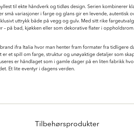
hyllest til ekte håndverk og tidløs design. Serien kombinerer kl
 små variasjoner i farge og glans gir en levende, autentisk o
ksklusivt uttrykk både på vegg og gulv. Med sitt rike fargeutval
 – på bad, kjøkken eller som dekorative flater i oppholdsrom
gnbrand ifra Italia hvor man henter fram formater fra tidliger
 er et spill om farge, struktur og unøyaktige detaljer som skap
es er håndlaget som i gamle dager på en liten fabrikk hvor n
et. Et lite eventyr i dagens verden.
Tilbehørsprodukter