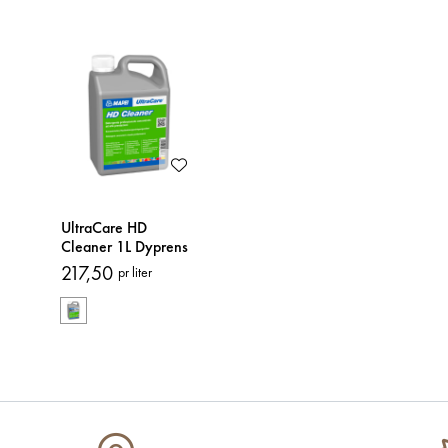
UltraCare HD
Cleaner 1L Dyprens
217,50
pr liter