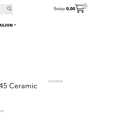
 >
0
Beløp
0,00
0
Instagram
Favoritter
RASJON
Logg inn
x45 Ceramic
ger