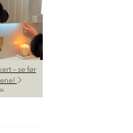
kert – se før
dene!
s: