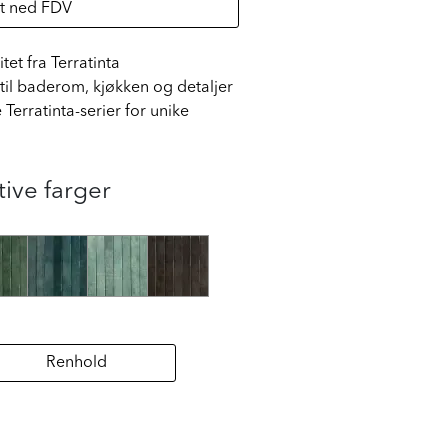
t ned FDV
tet fra Terratinta
til baderom, kjøkken og detaljer
erratinta-serier for unike
tive farger
Renhold