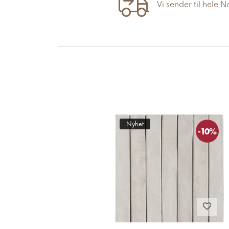
Vi sender til hele 
Nyhet
-10%