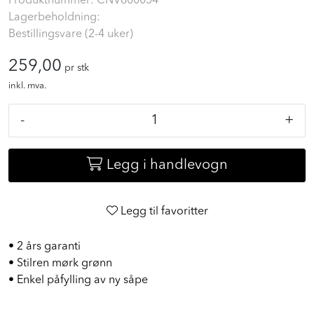
Produktnummer:
CNV800054
Lagerbeholdning:
Bestillingsvare (2-4 uker)
259,00
pr stk
inkl. mva.
-
+
Legg i handlevogn
Legg til favoritter
• 2 års garanti
• Stilren mørk grønn
• Enkel påfylling av ny såpe