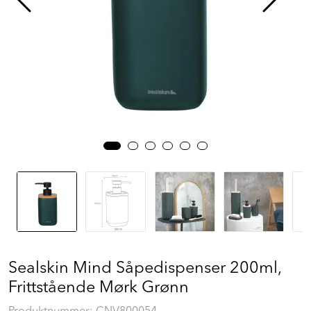
Prosjekt
Still et spørsmål
Favoritter (
0
)
Min side
Logg inn
Sealskin Mind Såpedispenser 200ml,
Frittstående Mørk Grønn