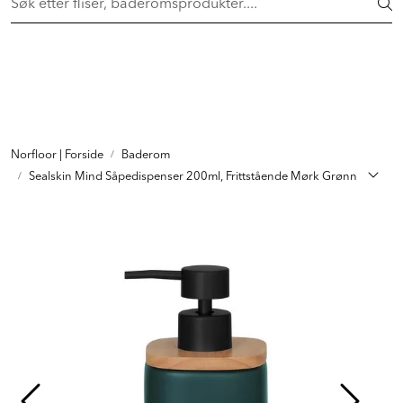
Skip to main content
FAST LAVPRIS på en rekke fliser og baderomsprodukter. Shop
her >
FLISER & TILBEHØR
BADEROM
INTERIØR
Norfloor | Forside
Baderom
Sealskin Mind Såpedispenser 200ml, Frittstående Mørk Grønn
INSPIRASJON
Lenker
Butikker
Proff