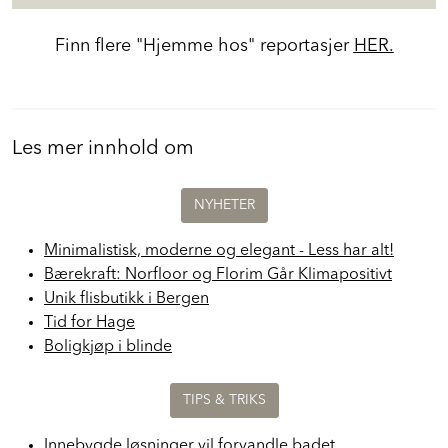
Hjemme Hos:
Finn flere "Hjemme hos" reportasjer
HER.
Les mer innhold om
NYHETER
Minimalistisk, moderne og elegant - Less har alt!
Bærekraft: Norfloor og Florim Går Klimapositivt
Unik flisbutikk i Bergen
Tid for Hage
Boligkjøp i blinde
TIPS & TRIKS