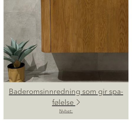
Baderomsinnredning som gir spa-
følelse
Nyhet: