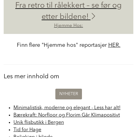
Fra retro til rålekkert – se før og
etter bildene!
Hjemme Hos:
Finn flere "Hjemme hos" reportasjer
HER.
Les mer innhold om
NYHETER
Minimalistisk, moderne og elegant - Less har alt!
Bærekraft: Norfloor og Florim Går Klimapositivt
Unik flisbutikk i Bergen
Tid for Hage