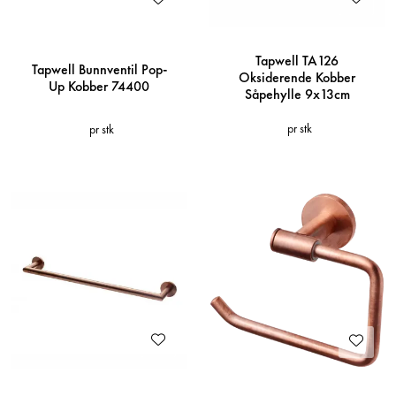
Tapwell TA126
Tapwell Bunnventil Pop-
Oksiderende Kobber
Up Kobber 74400
Såpehylle 9x13cm
pr stk
pr stk