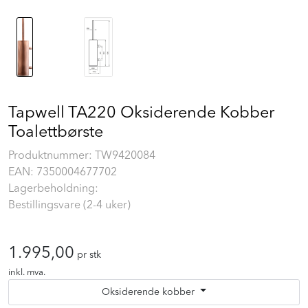
Tapwell TA220 Oksiderende Kobber
Toalettbørste
Produktnummer:
TW9420084
EAN:
7350004677702
Lagerbeholdning:
Bestillingsvare (2-4 uker)
1.995,00
pr stk
inkl. mva.
Oksiderende kobber