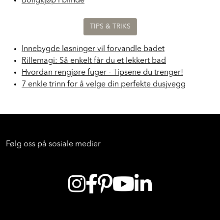
Boligkjøp i blinde
TIPS & TRIKS
Innebygde løsninger vil forvandle badet
Rillemagi: Så enkelt får du et lekkert bad
Hvordan rengjøre fuger - Tipsene du trenger!
7 enkle trinn for å velge din perfekte dusjvegg
Følg oss på sosiale medier