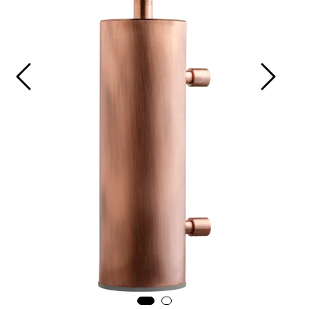
Prosjekt
Still et spørsmål
Favoritter (
0
)
Min side
Logg inn