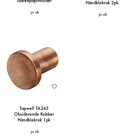
Toalettpapirholder
Håndklekrok 2pk
pr stk
pr stk
Tapwell TA243
Oksiderende Kobber
Håndklekrok 1pk
pr stk