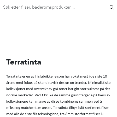
Skip to main content
FAST LAVPRIS på en rekke fliser og baderomsprodukter. Shop
her >
FLISER & TILBEHØR
BADEROM
INTERIØR
Terratinta
INSPIRASJON
Terratinta er en av flisfabrikkene som har vokst mest i de siste 10
Lenker
årene med fokus på skandinavisk design og trender. Minimalistiske
kolleksjoner med overvekt av grå toner har gitt stor suksess på det
Butikker
norske markedet. Ved å bruke de samme grunnfargene på tvers av
kolleksjonene kan mange av disse kombineres sammen ved å
mikse og matche etter ønske. Terratinta tilbyr i sitt sortiment fliser
Proff
med alle de siste flis teknologiene, fra 6mm storformat fliser i 3