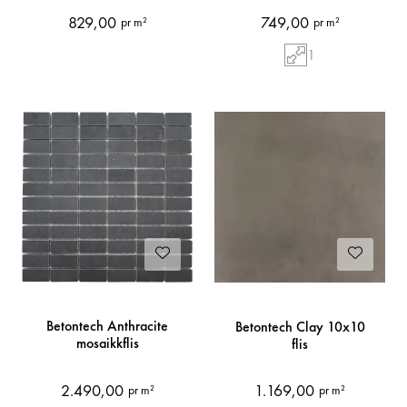
829,00
749,00
pr m²
pr m²
1
Betontech Anthracite
Betontech Clay 10x10
mosaikkflis
flis
2.490,00
1.169,00
pr m²
pr m²