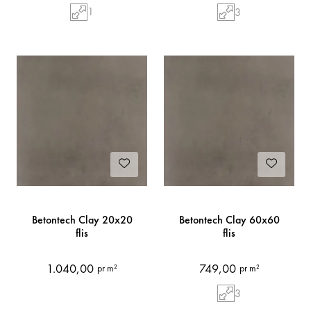
1
3
Betontech Clay 20x20
Betontech Clay 60x60
flis
flis
1.040,00
749,00
pr m²
pr m²
3