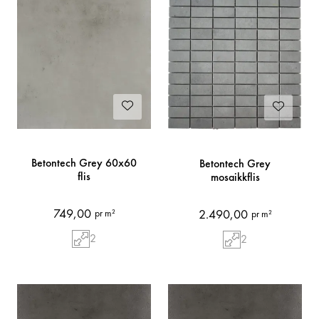
Betontech Grey 60x60
Betontech Grey
flis
mosaikkflis
749,00
2.490,00
pr m²
pr m²
2
2