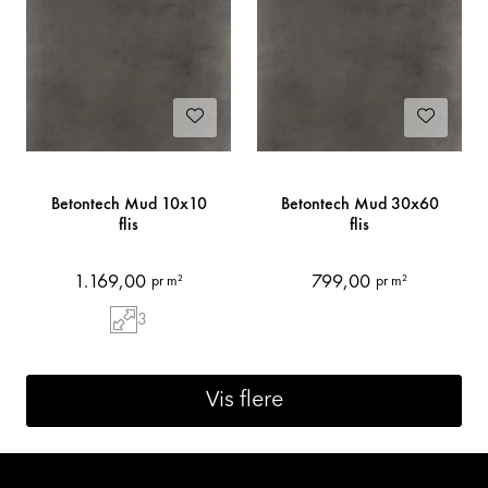
Betontech Mud 10x10
Betontech Mud 30x60
flis
flis
1.169,00
799,00
pr m²
pr m²
3
Vis flere