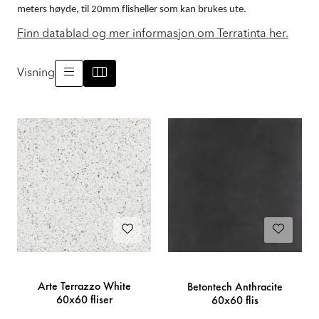
meters høyde, til 20mm flisheller som kan brukes ute.
Prosjekt
Finn datablad og mer informasjon om Terratinta her.
Still et spørsmål
Visning
Favoritter (
0
)
Min side
Logg inn
Arte Terrazzo White
Betontech Anthracite
60x60 fliser
60x60 flis