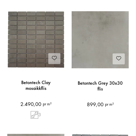
Betontech Clay
Betontech Grey 30x30
mosaikkflis
flis
2.490,00
899,00
pr m²
pr m²
3