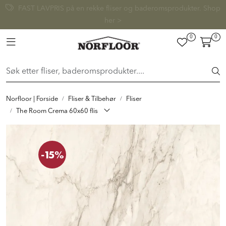
Skip to main content
FAST LAVPRIS på en rekke fliser og baderomsprodukter. Shop
her >
0
0
FLISER & TILBEHØR
Toggle navigation
BADEROM
INTERIØR
Norfloor | Forside
Fliser & Tilbehør
Fliser
The Room Crema 60x60 flis
INSPIRASJON
-15%
Lenker
Butikker
Proff