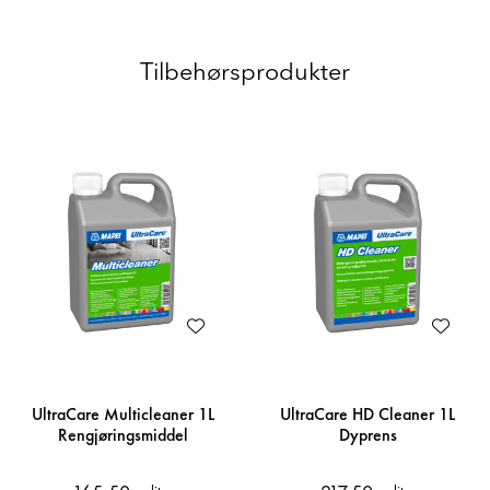
Tilbehørsprodukter
UltraCare Multicleaner 1L
UltraCare HD Cleaner 1L
Rengjøringsmiddel
Dyprens