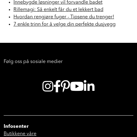
Innebygde løsninger vil forvandle badet
Rillemagi: Så enkelt får du et lekkert bad
Hvordan rengjøre fuger - Tipsene du trenger!
7 enkle trinn for å velge din perfekte dusjvegg
Følg oss på sosiale medier
Infosenter
Butikkene våre