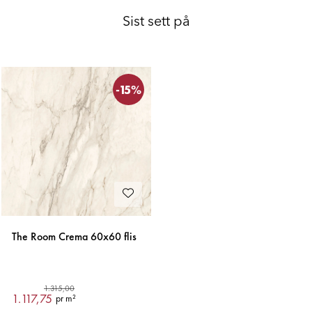
Sist sett på
-15%
The Room Crema 60x60 flis
1.315,00
1.117,75
pr m²