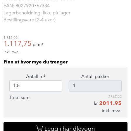
EAN:
8027920767334
Lagerbeholdning: Ikke på lager
Bestillingsvare (2-4 uker)
1.315,00
1.117,75
pr m²
inkl. mva.
Finn ut hvor mye du trenger
Antall m²
Antall pakker
2367.00
Total sum:
2011.95
kr
inkl. mva.
Legg i handlevogn