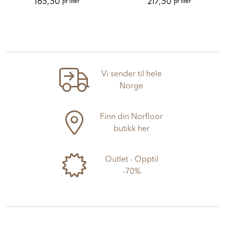
165,50
217,50
pr liter
pr liter
Vi sender til hele
Norge
Finn din Norfloor
butikk her
Outlet - Opptil
-70%