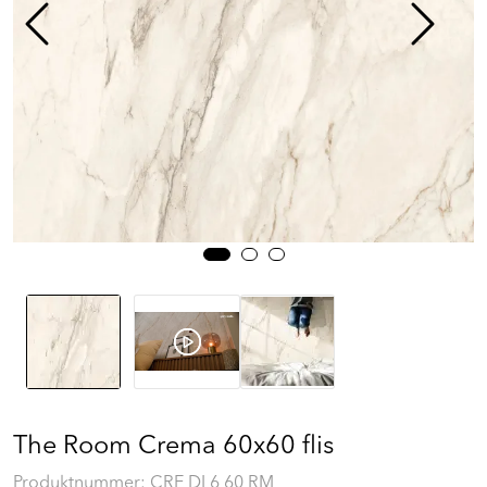
Prosjekt
Still et spørsmål
Favoritter (
0
)
Min side
Logg inn
The Room Crema 60x60 flis
Produktnummer:
CRE DL6 60 RM