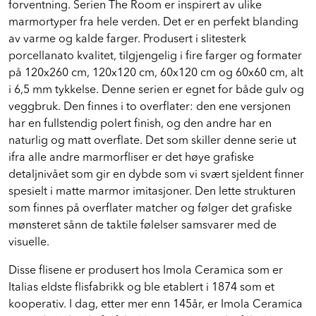
forventning. Serien The Room er inspirert av ulike
marmortyper fra hele verden. Det er en perfekt blanding
av varme og kalde farger. Produsert i slitesterk
porcellanato kvalitet, tilgjengelig i fire farger og formater
på 120x260 cm, 120x120 cm, 60x120 cm og 60x60 cm, alt
i 6,5 mm tykkelse. Denne serien er egnet for både gulv og
veggbruk. Den finnes i to overflater: den ene versjonen
har en fullstendig polert finish, og den andre har en
naturlig og matt overflate. Det som skiller denne serie ut
ifra alle andre marmorfliser er det høye grafiske
detaljnivået som gir en dybde som vi svært sjeldent finner
spesielt i matte marmor imitasjoner. Den lette strukturen
som finnes på overflater matcher og følger det grafiske
mønsteret sånn de taktile følelser samsvarer med de
visuelle.
Disse flisene er produsert hos Imola Ceramica som er
Italias eldste flisfabrikk og ble etablert i 1874 som et
kooperativ. I dag, etter mer enn 145år, er Imola Ceramica