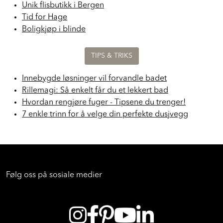
Bærekraft: Norfloor og Florim Går Klimapositivt
Unik flisbutikk i Bergen
Tid for Hage
Boligkjøp i blinde
TIPS & TRIKS
Innebygde løsninger vil forvandle badet
Rillemagi: Så enkelt får du et lekkert bad
Hvordan rengjøre fuger - Tipsene du trenger!
7 enkle trinn for å velge din perfekte dusjvegg
Følg oss på sosiale medier