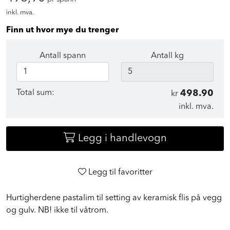
498,90
pr spann
inkl. mva.
Finn ut hvor mye du trenger
Antall spann
Antall kg
Total sum:
498.90
kr
inkl. mva.
Legg i handlevogn
Legg til favoritter
Hurtigherdene pastalim til setting av keramisk flis på vegg
og gulv. NB! ikke til våtrom.