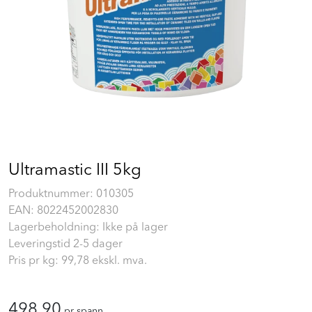
Prosjekt
Still et spørsmål
Favoritter (
0
)
Min side
Ultramastic III 5kg
Logg inn
Produktnummer:
010305
EAN:
8022452002830
Lagerbeholdning: Ikke på lager
Leveringstid 2-5 dager
Pris pr kg:
99,78
ekskl. mva.