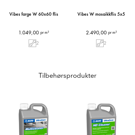
Vibes farge W 60x60 flis
Vibes W mosaikkflis 5x5
1.049,00
2.490,00
pr m²
pr m²
2
2
Tilbehørsprodukter