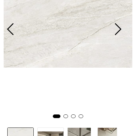
Prosjekt
Still et spørsmål
Favoritter (
0
)
Min side
Logg inn