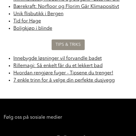
Bærekraft: Norfloor og Florim Går Klimapositivt
Unik flisbutikk i Bergen
Tid for Hage
Boligkjøp i blinde
TIPS & TRIKS
Innebygde løsninger vil forvandle badet
Rillemagi: Så enkelt får du et lekkert bad
Hvordan rengjøre fuger - Tipsene du trenger!
7 enkle trinn for å velge din perfekte dusjvegg
Følg oss på sosiale medier