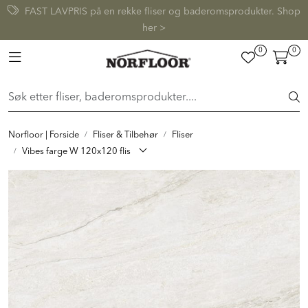
Skip to main content
FAST LAVPRIS på en rekke fliser og baderomsprodukter. Shop
her >
0
0
FLISER & TILBEHØR
Toggle navigation
BADEROM
INTERIØR
Norfloor | Forside
Fliser & Tilbehør
Fliser
Vibes farge W 120x120 flis
INSPIRASJON
Lenker
Butikker
Proff