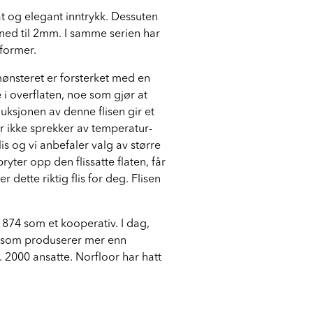
at og elegant inntrykk. Dessuten
t ned til 2mm. I samme serien har
 former.
mønsteret er forsterket med en
i overflaten, noe som gjør at
ksjonen av denne flisen gir et
r ikke sprekker av temperatur-
is og vi anbefaler valg av større
ter opp den flissatte flaten, får
 dette riktig flis for deg. Flisen
 1874 som et kooperativ. I dag,
er som produserer mer enn
. 2000 ansatte. Norfloor har hatt