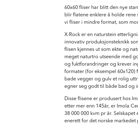
60x60 fliser har blitt den nye st
blir flatene enklere å holde rene
vi fliser i mindre format, som mo
X-Rock er en naturstein etterlig
innovativ produksjonsteknikk som
flisen kjennes ut som ekte og na
meget naturtro utseende med god 
og fuktforandringer og krever inge
formater (for eksempel 60x120) fo
bade vegger og gulv et rolig uttry
egner seg godt til både bad og i
Disse flisene er produsert hos Im
etter mer enn 145år, er Imola Ce
38 000 000 kvm pr år. Selskapet e
enerett for det norske markedet 