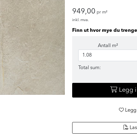
949,00
pr m²
inkl. mva.
Finn ut hvor mye du trenge
Antall m²
Total sum:
Legg 
Legg 
Las