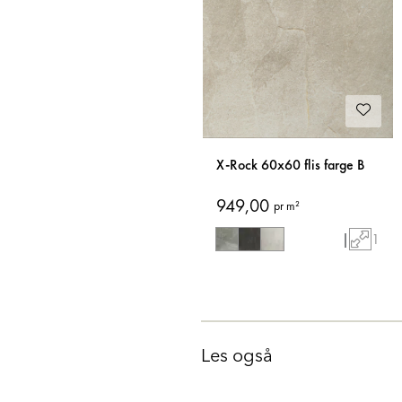
X-Rock 60x60 flis farge B
949,00
pr m²
|
1
Les også