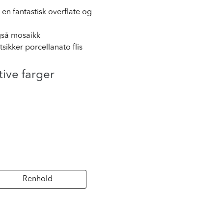
 en fantastisk overflate og
gså mosaikk
stsikker porcellanato flis
tive farger
Renhold