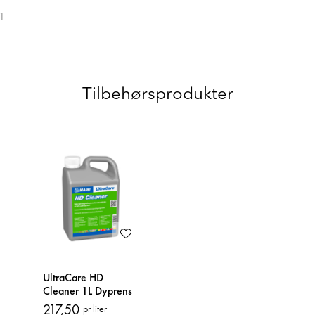
1
Tilbehørsprodukter
UltraCare HD
Cleaner 1L Dyprens
217,50
pr liter