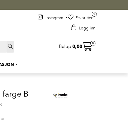
 >
0
Instagram
Favoritter
Logg inn
0
Beløp
0,00
RASJON
s farge B
B
ger