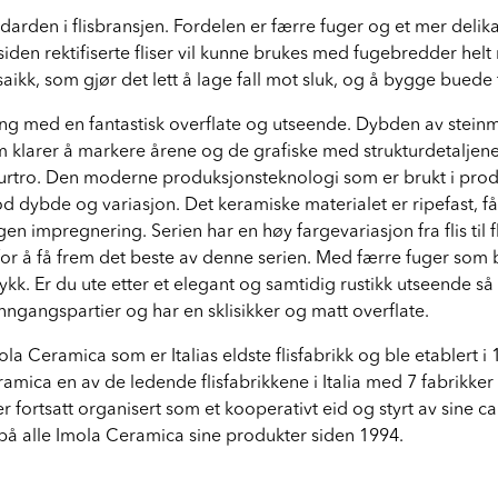
andarden i flisbransjen. Fordelen er færre fuger og et mer delik
 siden rektifiserte fliser vil kunne brukes med fugebredder hel
saikk, som gjør det lett å lage fall mot sluk, og å bygge buede
ning med en fantastisk overflate og utseende. Dybden av stein
 klarer å markere årene og de grafiske med strukturdetaljene 
turtro. Den moderne produksjonsteknologi som er brukt i produ
dybde og variasjon. Det keramiske materialet er ripefast, få
n impregnering. Serien har en høy fargevariasjon fra flis til fl
r å få frem det beste av denne serien. Med færre fuger som bry
kk. Er du ute etter et elegant og samtidig rustikk utseende så er
nngangspartier og har en sklisikker og matt overflate.
ola Ceramica som er Italias eldste flisfabrikk og ble etablert i
ramica en av de ledende flisfabrikkene i Italia med 7 fabrikk
r fortsatt organisert som et kooperativt eid og styrt av sine ca
på alle Imola Ceramica sine produkter siden 1994.