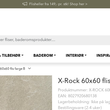
FAST LAVPRIS på en rekke fliser og baderomsprodukter. Shop her
& TILBEHØR
BADEROM
INTERIØR
INSPI
60x60 flis farge B
X-Rock 60x60 fli
Produktnummer:
X-ROCK 60
EAN:
8027920680138
Lagerbeholdning: Ikke på la
Bestillingsvare (2-4 uker)