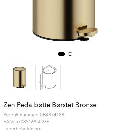
Prosjekt
Still et spørsmål
Favoritter (
0
)
Min side
Logg inn
Zen Pedalbøtte Børstet Bronse
Produktnummer:
KB4874188
EAN:
5708516850236
Lagerbeholdning: