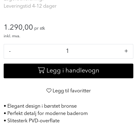
Leveringstid 4-12 dager
1.290,00
pr stk
inkl. mva.
-
+
Legg i handlevogn
Legg til favoritter
• Elegant design i børstet bronse
• Perfekt detalj for moderne baderom
• Slitesterk PVD-overflate