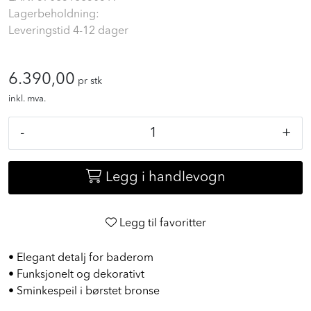
Lagerbeholdning:
Leveringstid 4-12 dager
6.390,00
pr stk
inkl. mva.
-
+
Legg i handlevogn
Legg til favoritter
• Elegant detalj for baderom
• Funksjonelt og dekorativt
• Sminkespeil i børstet bronse