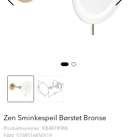
Prosjekt
Still et spørsmål
Favoritter (
0
)
Min side
Logg inn
Zen Sminkespeil Børstet Bronse
Produktnummer:
KB4874988
EAN:
5708516850519