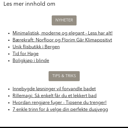
Les mer innhold om
NYHETER
Minimalistisk, moderne og elegant - Less har alt!
Bærekraft: Norfloor og Florim Går Klimapositivt
Unik flisbutikk i Bergen
Tid for Hage
Boligkjøp i blinde
TIPS & TRIKS
Innebygde løsninger vil forvandle badet
Rillemagi: Så enkelt får du et lekkert bad
Hvordan rengjøre fuger - Tipsene du trenger!
7 enkle trinn for å velge din perfekte dusjvegg