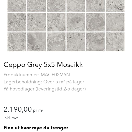
Prosjekt
Still et spørsmål
Favoritter (
0
)
Min side
Ceppo Grey 5x5 Mosaikk
Logg inn
Produktnummer:
MACE02M5N
Lagerbeholdning: Over 5 m² på lager
På hovedlager (leveringstid 2-5 dager)
2.190,00
pr m²
inkl. mva.