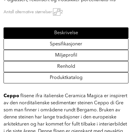
• Uglassert, rektifisert og frostsikker porcellanato flis
Antall alternative størrelser:
2
Beskrivelse
Spesifikasjoner
Miljøprofil
Renhold
Produktkatalog
Ceppo
flisene ifra italienske Ceramica Magica er inspirert
av den norditalienske sedimentær steinen Ceppo di Gre
som man finner i områdene rundt Bergamo. Bruken av
denne steinen har lange tradisjoner i den europeiske
arkitekturen og har kommet for fullt tilbake i interiørbildet