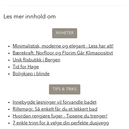
Les mer innhold om
NYHETER
Minimalistisk, moderne og elegant - Less har alt!
Bærekraft: Norfloor og Florim Går Klimapositivt
Unik flisbutikk i Bergen
Tid for Hage
Boligkjøp i blinde
TIPS & TRIKS
Innebygde løsninger vil forvandle badet
Rillemagi: Så enkelt får du et lekkert bad
Hvordan rengjøre fuger - Tipsene du trenger!