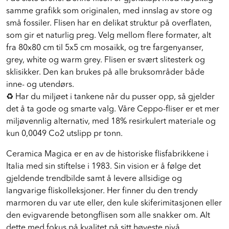
i de siste årene. Denne flisen er gjenskapt med nøyaktig
samme grafikk som originalen, med innslag av store og
små fossiler. Flisen har en delikat struktur på overflaten,
som gir et naturlig preg. Velg mellom flere formater, alt
fra 80x80 cm til 5x5 cm mosaikk, og tre fargenyanser,
grey, white og warm grey. Flisen er svært slitesterk og
sklisikker. Den kan brukes på alle bruksområder både
inne- og utendørs.
♻️ Har du miljøet i tankene når du pusser opp, så gjelder
det å ta gode og smarte valg. Våre Ceppo-fliser er et mer
miljøvennlig alternativ, med 18% resirkulert materiale og
kun 0,0049 Co2 utslipp pr tonn.
Ceramica Magica er en av de historiske flisfabrikkene i
Italia med sin stiftelse i 1983. Sin vision er å følge det
gjeldende trendbilde samt å levere allsidige og
langvarige fliskolleksjoner. Her finner du den trendy
marmoren du var ute eller, den kule skiferimitasjonen eller
den evigvarende betongflisen som alle snakker om. Alt