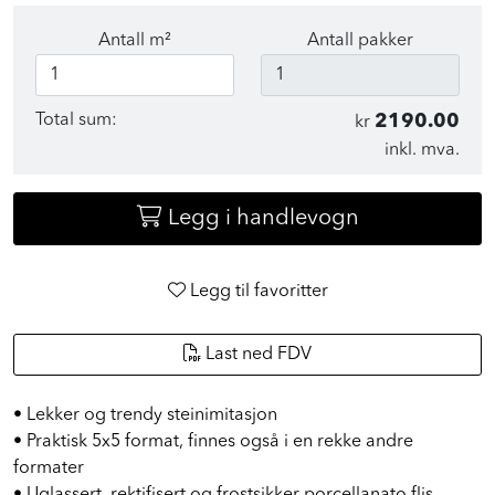
Finn ut hvor mye du trenger
Antall m²
Antall pakker
Total sum:
2190.00
kr
inkl. mva.
Legg i handlevogn
Legg til favoritter
Last ned FDV
• Lekker og trendy steinimitasjon
• Praktisk 5x5 format, finnes også i en rekke andre
formater