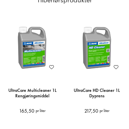
Tilbehørsprodukter
UltraCare Multicleaner 1L
UltraCare HD Cleaner 1L
Rengjøringsmiddel
Dyprens
165,50
217,50
pr liter
pr liter