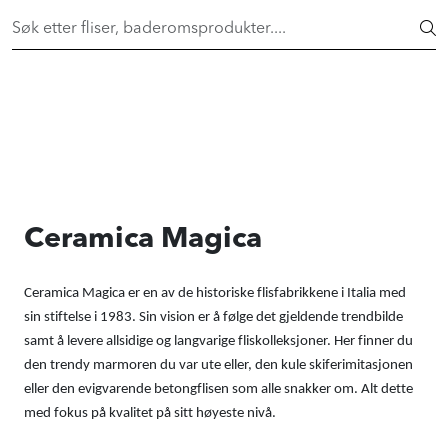
Skip to main content
FAST LAVPRIS på en rekke fliser og baderomsprodukter. Shop
her >
FLISER & TILBEHØR
BADEROM
INTERIØR
Ceramica Magica
INSPIRASJON
Ceramica Magica er en av de historiske flisfabrikkene i Italia med
Lenker
sin stiftelse i 1983. Sin vision er å følge det gjeldende trendbilde
samt å levere allsidige og langvarige fliskolleksjoner. Her finner du
Butikker
den trendy marmoren du var ute eller, den kule skiferimitasjonen
eller den evigvarende betongflisen som alle snakker om. Alt dette
med fokus på kvalitet på sitt høyeste nivå.
Proff