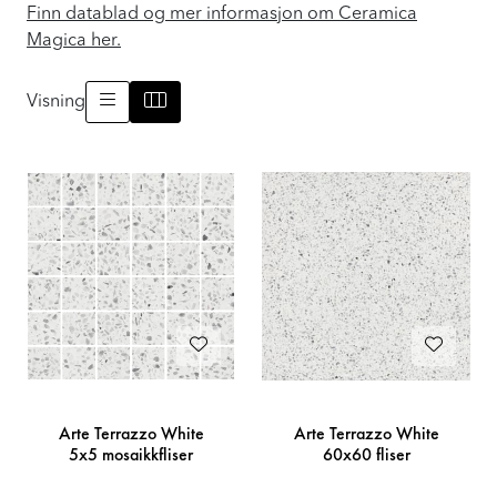
Finn datablad og mer informasjon om Ceramica
Prosjekt
Magica her.
Still et spørsmål
Visning
Favoritter (
0
)
Min side
Logg inn
Arte Terrazzo White
Arte Terrazzo White
5x5 mosaikkfliser
60x60 fliser