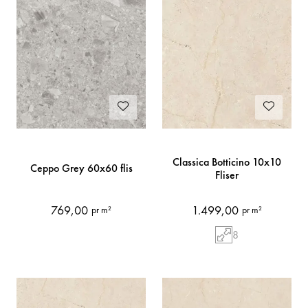
Classica Botticino 10x10
Ceppo Grey 60x60 flis
Fliser
769,00
1.499,00
pr m²
pr m²
8