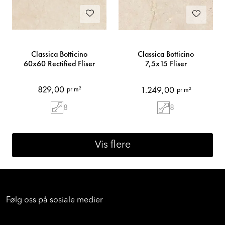
Classica Botticino
Classica Botticino
60x60 Rectified Fliser
7,5x15 Fliser
829,00
1.249,00
pr m²
pr m²
8
8
Vis flere
Følg oss på sosiale medier