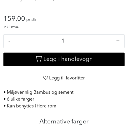
Bestillingsvare (2-4 uker)
159,00
pr stk
inkl. mva.
-
+
Legg i handlevogn
Legg til favoritter
• Miljøvennlig Bambus og sement
• 6 ulike farger
• Kan benyttes i flere rom