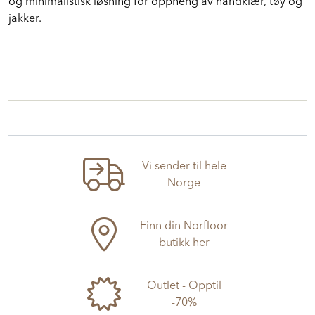
Mix og match
med 6 ulike farger og lag en spennende
og minimalistisk løsning for oppheng av håndklær, tøy og
jakker.
Vi sender til hele
Norge
Finn din Norfloor
butikk her
Outlet - Opptil