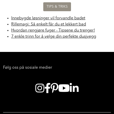
TIPS & TRIKS
Innebygde løsninger vil forvandle badet
Rillemagi: Så enkelt får du et lekkert bad
Hvordan rengjøre fuger - Tipsene du trenger!
7 enkle trinn for å velge din perfekte dusjvegg
Følg oss på sosiale medier