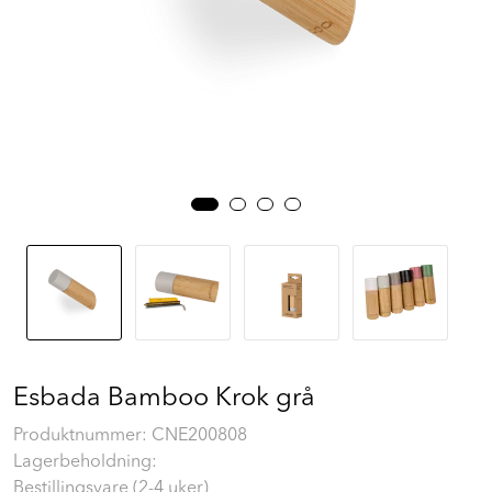
Prosjekt
Still et spørsmål
Favoritter (
0
)
Min side
Logg inn
Esbada Bamboo Krok grå
Produktnummer:
CNE200808
Lagerbeholdning: