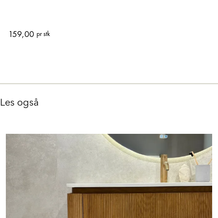
Esbada Bamboo Krok grå
159,00
pr stk
Les også