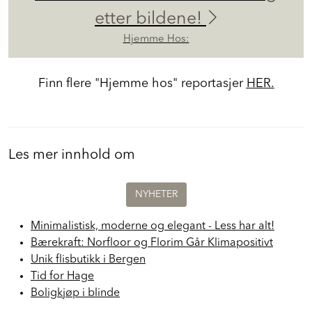
Fra retro til rålekkert – se før og
etter bildene!
Hjemme Hos:
Finn flere "Hjemme hos" reportasjer
HER.
Les mer innhold om
NYHETER
Minimalistisk, moderne og elegant - Less har alt!
Bærekraft: Norfloor og Florim Går Klimapositivt
Unik flisbutikk i Bergen
Tid for Hage
Boligkjøp i blinde