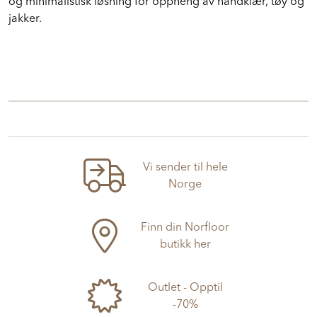
Mix og match
med 6 ulike farger og lag en spennende
og minimalistisk løsning for oppheng av håndklær, tøy og
jakker.
Vi sender til hele
Norge
Finn din Norfloor
butikk her
Outlet - Opptil