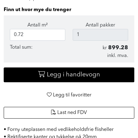
Finn ut hvor mye du trenger
Antall m²
Antall pakker
Total sum:
899.28
kr
inkl. mva.
Legg i handlevogn
Legg til favoritter
Last ned FDV
• Forny uteplassen med vedlikeholdsfrie flisheller
• Rektifiserte kanter og tykkelse på 20mm