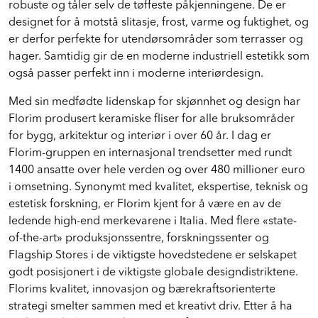
robuste og tåler selv de tøffeste påkjenningene. De er
designet for å motstå slitasje, frost, varme og fuktighet, og
er derfor perfekte for utendørsområder som terrasser og
hager. Samtidig gir de en moderne industriell estetikk som
også passer perfekt inn i moderne interiørdesign.
Med sin medfødte lidenskap for skjønnhet og design har
Florim produsert keramiske fliser for alle bruksområder
for bygg, arkitektur og interiør i over 60 år. I dag er
Florim-gruppen en internasjonal trendsetter med rundt
1400 ansatte over hele verden og over 480 millioner euro
i omsetning. Synonymt med kvalitet, ekspertise, teknisk og
estetisk forskning, er Florim kjent for å være en av de
ledende high-end merkevarene i Italia. Med flere «state-
of-the-art» produksjonssentre, forskningssenter og
Flagship Stores i de viktigste hovedstedene er selskapet
godt posisjonert i de viktigste globale designdistriktene.
Florims kvalitet, innovasjon og bærekraftsorienterte
strategi smelter sammen med et kreativt driv. Etter å ha