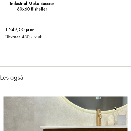
Industrial Moka Bocciar
60x60 flisheller
1.249,00
pr m²
Tilsvarer
450
,-
pr stk
Les også