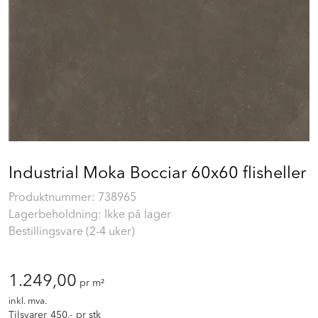
Prosjekt
Still et spørsmål
Favoritter (
0
)
Min side
Industrial Moka Bocciar 60x60 flisheller
Logg inn
Produktnummer:
738965
Lagerbeholdning: Ikke på lager
Bestillingsvare (2-4 uker)
1.249,00
pr m²
inkl. mva.
Tilsvarer
450
,-
pr stk