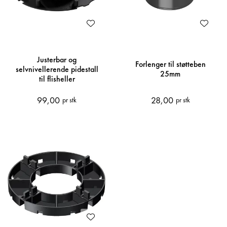
Justerbar og
Forlenger til støtteben
selvnivellerende pidestall
25mm
til flisheller
99,00
28,00
pr stk
pr stk