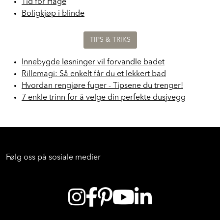
Tid for Hage
Boligkjøp i blinde
TIPS & TRIKS
Innebygde løsninger vil forvandle badet
Rillemagi: Så enkelt får du et lekkert bad
Hvordan rengjøre fuger - Tipsene du trenger!
7 enkle trinn for å velge din perfekte dusjvegg
Følg oss på sosiale medier