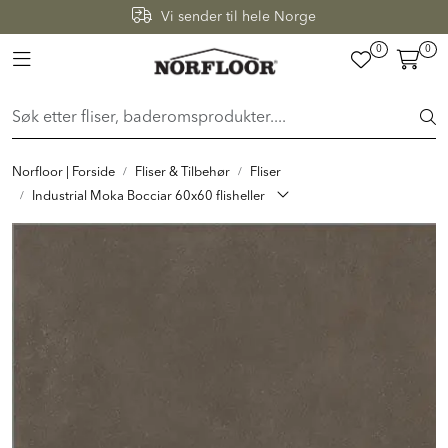
Skip to main content
Vi sender til hele Norge
0
0
Toggle navigation
FLISER & TILBEHØR
BADEROM
Norfloor | Forside
Fliser & Tilbehør
Fliser
INTERIØR
Industrial Moka Bocciar 60x60 flisheller
INSPIRASJON
Lenker
Butikker
Proff