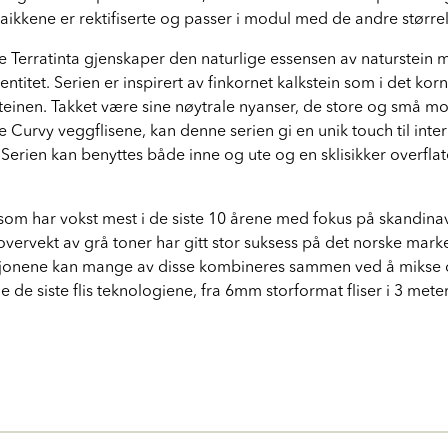
ikkene er rektifiserte og passer i modul med de andre større
ke Terratinta gjenskaper den naturlige essensen av naturstein
entitet. Serien er inspirert av finkornet kalkstein som i det kor
steinen. Takket være sine nøytrale nyanser, de store og små m
 Curvy veggflisene, kan denne serien gi en unik touch til int
Serien kan benyttes både inne og ute og en sklisikker overflate
e som har vokst mest i de siste 10 årene med fokus på skandina
overvekt av grå toner har gitt stor suksess på det norske ma
sjonene kan mange av disse kombineres sammen ved å mikse o
alle de siste flis teknologiene, fra 6mm storformat fliser i 3 met