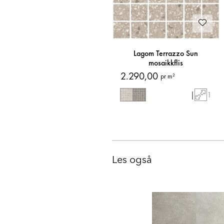
Lagom Terrazzo Sun
mosaikkflis
2.290,00
pr m²
|
1
Les også