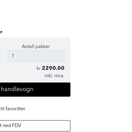
r
Antall pakker
2290.00
kr
inkl. mva.
i handlevogn
til favoritter
t ned FDV