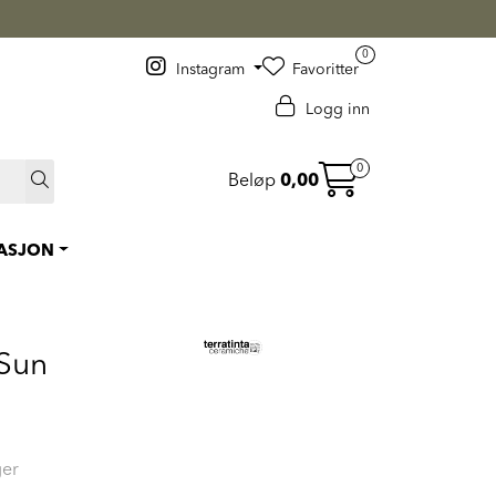
 >
0
Instagram
Favoritter
Logg inn
0
Beløp
0,00
RASJON
 Sun
ger