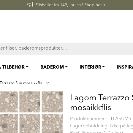
FAST LAVPRIS på en rekke fliser og baderomsprodukter. Shop her
& TILBEHØR
BADEROM
INTERIØR
INSPI
errazzo Sun mosaikkflis
Lagom Terrazzo
mosaikkflis
Produktnummer:
TTLASUM5
Lagerbeholdning: Ikke på la