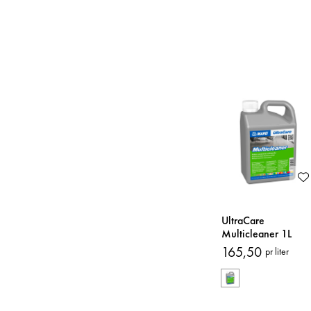
UltraCare
Multicleaner 1L
Rengjøringsmiddel
165,50
pr liter