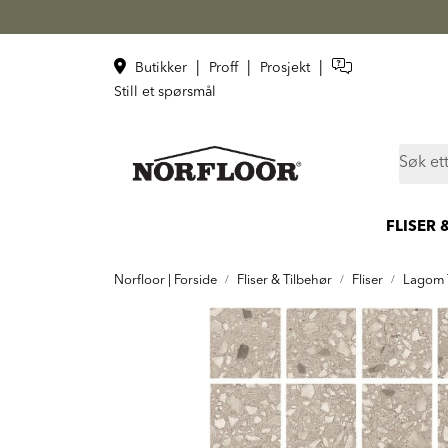
Skip to main content
|
|
|
Butikker
Proff
Prosjekt
Still et spørsmål
FLISER 
Norfloor | Forside
Fliser & Tilbehør
Fliser
Lagom T