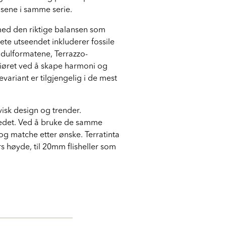
lsene i samme serie.
 med den riktige balansen som
nete utseendet inkluderer fossile
odulformatene, Terrazzo-
eriøret ved å skape harmoni og
variant er tilgjengelig i de mest
visk design og trender.
rkedet. Ved å bruke de samme
g matche etter ønske. Terratinta
ers høyde, til 20mm flisheller som