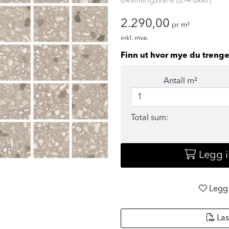
Bestillingsvare (2-4 uker)
2.290,00
pr m²
inkl. mva.
Finn ut hvor mye du trenge
Antall m²
Total sum:
Legg 
Legg 
Las