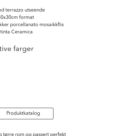
med terrazzo utseende
 30x30cm format
sikker porcellanato mosaikkflis
ratinta Ceramica
tive farger
Produktkatalog
g tørre rom og passert perfekt