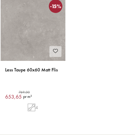
-15%
Less Taupe 60x60 Matt Flis
769,00
653,65
pr m²
4