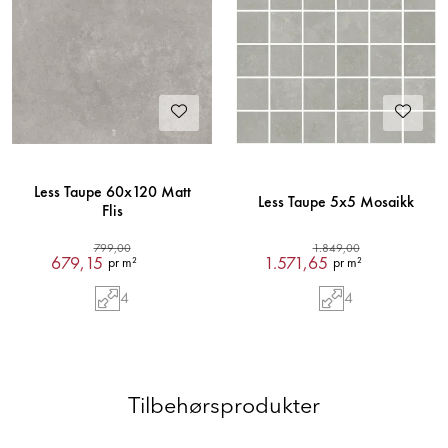
Less Taupe 60x120 Matt
Less Taupe 5x5 Mosaikk
Flis
799,00
1.849,00
679,15
1.571,65
pr m²
pr m²
4
4
Tilbehørsprodukter