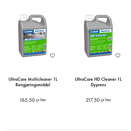
UltraCare Multicleaner 1L
UltraCare HD Cleaner 1L
Rengjøringsmiddel
Dyprens
165,50
217,50
pr liter
pr liter