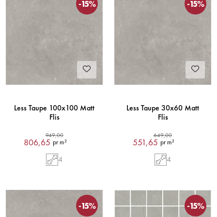
-15%
-15%
Less Taupe 100x100 Matt
Less Taupe 30x60 Matt
Flis
Flis
949,00
649,00
806,65
551,65
pr m²
pr m²
4
4
-15%
-15%