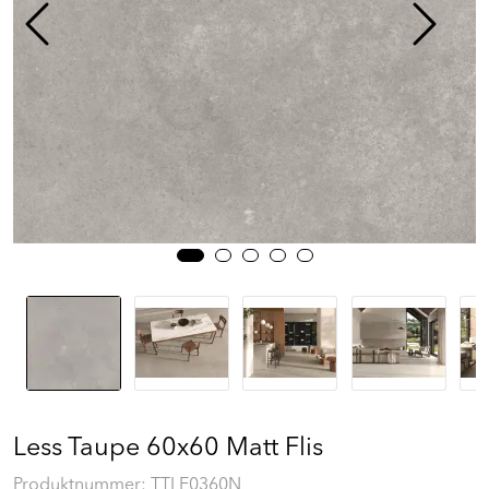
Prosjekt
Still et spørsmål
Favoritter (
0
)
Min side
Logg inn
Less Taupe 60x60 Matt Flis
Produktnummer:
TTLE0360N