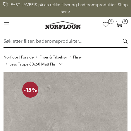
Skip to main content
FAST LAVPRIS på en rekke fliser og baderomsprodukter. Shop
her >
0
0
FLISER & TILBEHØR
Toggle navigation
BADEROM
INTERIØR
Norfloor | Forside
Fliser & Tilbehør
Fliser
Less Taupe 60x60 Matt Flis
INSPIRASJON
-15%
Lenker
Butikker
Proff