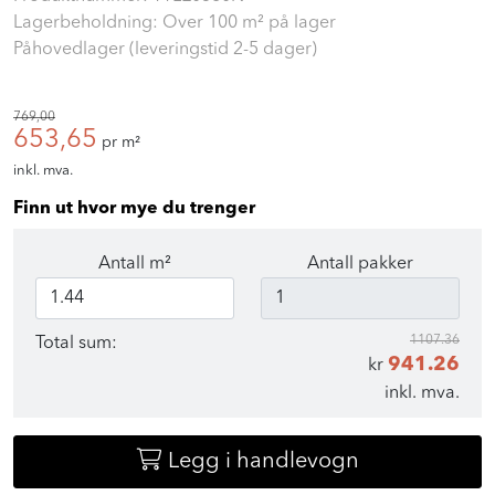
Lagerbeholdning: Over 100 m² på lager
Påhovedlager (leveringstid 2-5 dager)
769,00
653,65
pr m²
inkl. mva.
Finn ut hvor mye du trenger
Antall m²
Antall pakker
1107.36
Total sum:
941.26
kr
inkl. mva.
Legg i handlevogn