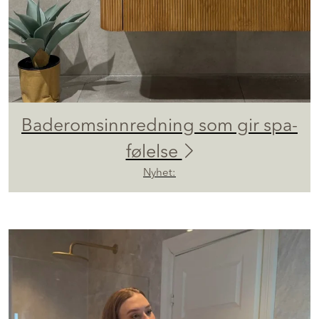
Baderomsinnredning som gir spa-
følelse
Nyhet: