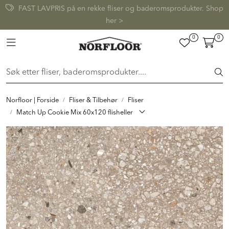
Skip to main content
FAST LAVPRIS på en rekke fliser og baderomsprodukter. Shop
her >
0
0
FLISER & TILBEHØR
Toggle navigation
BADEROM
INTERIØR
Norfloor | Forside
Fliser & Tilbehør
Fliser
Match Up Cookie Mix 60x120 flisheller
INSPIRASJON
Lenker
Butikker
Proff