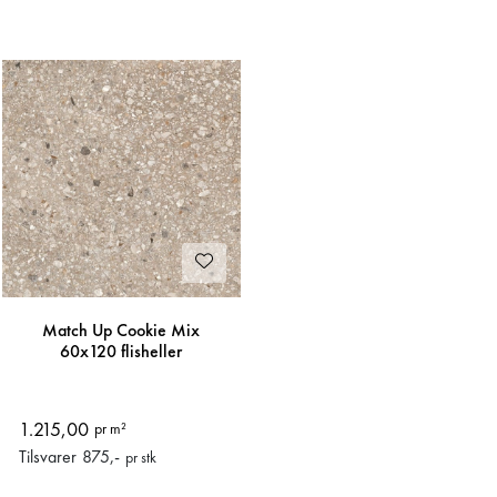
Match Up Cookie Mix
60x120 flisheller
1.215,00
pr m²
Tilsvarer
875
,-
pr stk