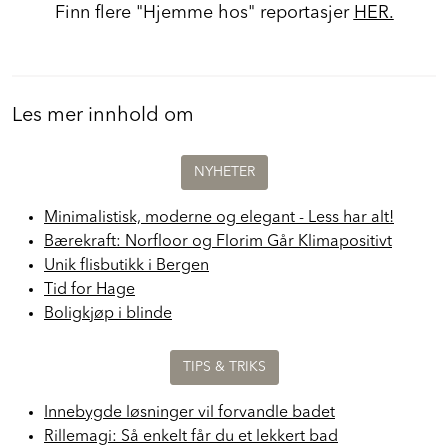
Finn flere "Hjemme hos" reportasjer
HER.
Les mer innhold om
NYHETER
Minimalistisk, moderne og elegant - Less har alt!
Bærekraft: Norfloor og Florim Går Klimapositivt
Unik flisbutikk i Bergen
Tid for Hage
Boligkjøp i blinde
TIPS & TRIKS
Innebygde løsninger vil forvandle badet
Rillemagi: Så enkelt får du et lekkert bad