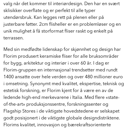
valg når det kommer til interiørdesign. Den har en svært
sklisikker overflate og er perfekt til alle typer
utendørsbruk. Kan legges rett på plenen eller på
justerbare føtter. 2cm flisheller er en problemløser og en
unik mulighet å få storformat fliser raskt og enkelt på
terrassen.
Med sin medfødte lidenskap for skjønnhet og design har
Florim produsert keramiske fliser for alle bruksområder
for bygg, arkitektur og interiør i over 60 år. I dag er
Florim-gruppen en internasjonal trendsetter med rundt
1400 ansatte over hele verden og over 480 millioner euro
i omsetning. Synonymt med kvalitet, ekspertise, teknisk og
estetisk forskning, er Florim kjent for å være en av de
ledende high-end merkevarene i Italia. Med flere «state-
of-the-art» produksjonssentre, forskningssenter og
Flagship Stores i de viktigste hovedstedene er selskapet
godt posisjonert i de viktigste globale designdistriktene.
Florims kvalitet, innovasjon og bærekraftsorienterte