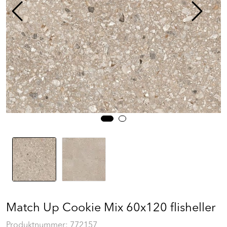
Prosjekt
Still et spørsmål
Favoritter (
0
)
Min side
Logg inn
Match Up Cookie Mix 60x120 flisheller
Produktnummer:
772157