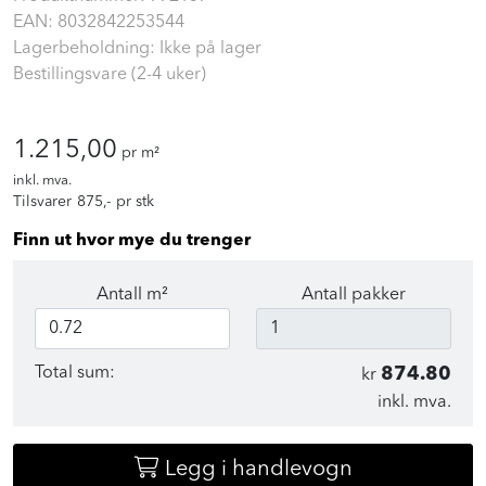
EAN:
8032842253544
Lagerbeholdning: Ikke på lager
Bestillingsvare (2-4 uker)
1.215,00
pr m²
inkl. mva.
Tilsvarer
875
,-
pr stk
Finn ut hvor mye du trenger
Antall m²
Antall pakker
Total sum:
874.80
kr
inkl. mva.
Legg i handlevogn