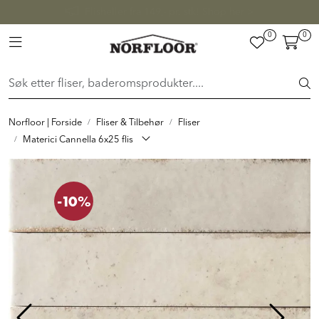
Skip to main content
FAST LAVPRIS på en rekke fliser og baderomsprodukter. Shop
her >
0
0
FLISER & TILBEHØR
Toggle navigation
BADEROM
INTERIØR
Norfloor | Forside
Fliser & Tilbehør
Fliser
Materici Cannella 6x25 flis
INSPIRASJON
-10%
Lenker
Butikker
Proff