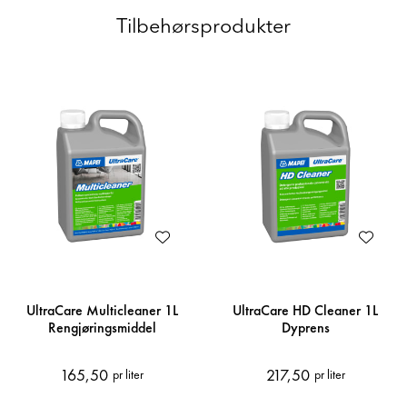
Tilbehørsprodukter
UltraCare Multicleaner 1L
UltraCare HD Cleaner 1L
Rengjøringsmiddel
Dyprens
165,50
217,50
pr liter
pr liter