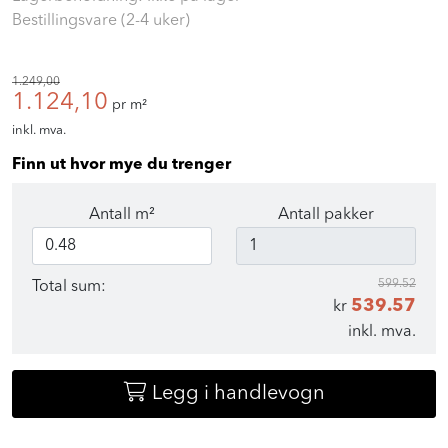
Lagerbeholdning: Ikke på lager
Bestillingsvare (2-4 uker)
1.249,00
1.124,10
pr m²
inkl. mva.
Finn ut hvor mye du trenger
Antall m²
Antall pakker
599.52
Total sum:
539.57
kr
inkl. mva.
Legg i handlevogn