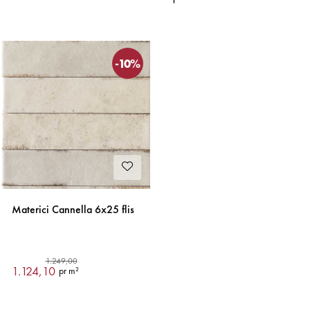
Sist sett på
-10%
Materici Cannella 6x25 flis
1.249,00
1.124,10
pr m²