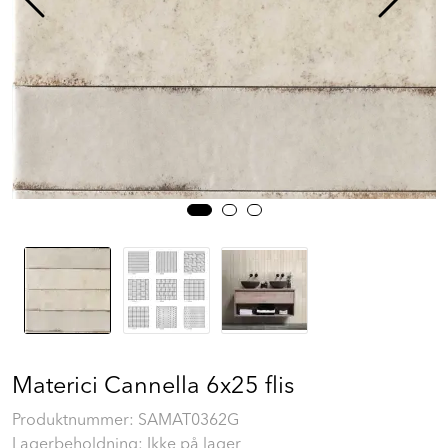
Prosjekt
Still et spørsmål
Favoritter (
0
)
Min side
Logg inn
Materici Cannella 6x25 flis
Produktnummer:
SAMAT0362G