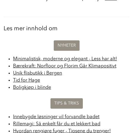
Finn flere "Hjemme hos" reportasjer
HER.
Les mer innhold om
NYHETER
Minimalistisk, moderne og elegant - Less har alt!
Bærekraft: Norfloor og Florim Går Klimapositivt
Unik flisbutikk i Bergen
Tid for Hage
Boligkjøp i blinde
TIPS & TRIKS
Innebygde løsninger vil forvandle badet
Rillemagi: Så enkelt får du et lekkert bad