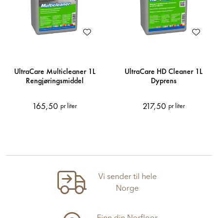
UltraCare Multicleaner 1L
UltraCare HD Cleaner 1L
Rengjøringsmiddel
Dyprens
165,50
217,50
pr liter
pr liter
Vi sender til hele
Norge