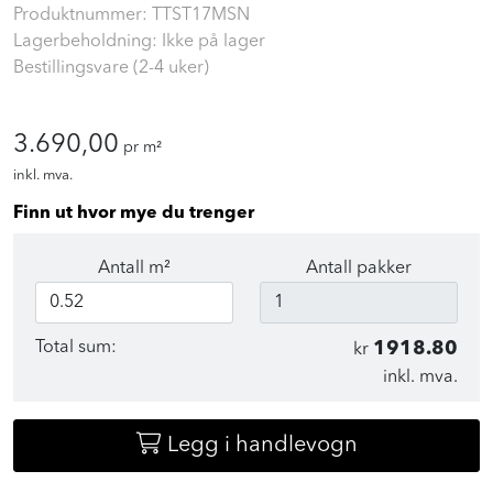
Produktnummer:
TTST17MSN
Lagerbeholdning: Ikke på lager
Bestillingsvare (2-4 uker)
3.690,00
pr m²
inkl. mva.
Finn ut hvor mye du trenger
Antall m²
Antall pakker
Total sum:
1918.80
kr
inkl. mva.
Legg i handlevogn