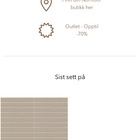
Finn din Norfloor
butikk her
Outlet - Opptil
-70%
Sist sett på