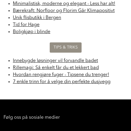
Minimalistisk, moderne og elegant - Less har alt!
Bærekraft: Norfloor og Florim Går Klimapositivt
Unik flisbutikk i Bergen
Tid for Hage
Boligkjøp i blinde
TIPS & TRIKS
Innebygde løsninger vil forvandle badet
Rillemagi: Så enkelt får du et lekkert bad
Hvordan rengjøre fuger - Tipsene du trenger!
7 enkle trinn for å velge din perfekte dusjvegg
Følg oss på sosiale medier