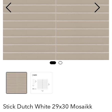
Prosjekt
Still et spørsmål
Favoritter (
0
)
Min side
Logg inn
Stick Dutch White 29x30 Mosaikk