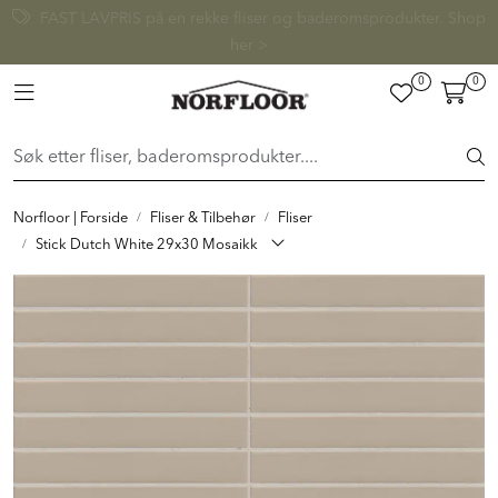
Skip to main content
FAST LAVPRIS på en rekke fliser og baderomsprodukter. Shop
her >
0
0
FLISER & TILBEHØR
Toggle navigation
BADEROM
INTERIØR
Norfloor | Forside
Fliser & Tilbehør
Fliser
Stick Dutch White 29x30 Mosaikk
INSPIRASJON
Lenker
Butikker
Proff