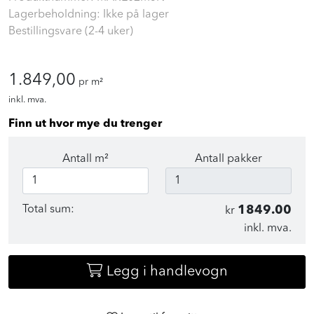
Lagerbeholdning: Ikke på lager
Bestillingsvare (2-4 uker)
1.849,00
pr m²
inkl. mva.
Finn ut hvor mye du trenger
Antall m²
Antall pakker
Total sum:
1849.00
kr
inkl. mva.
Legg i handlevogn