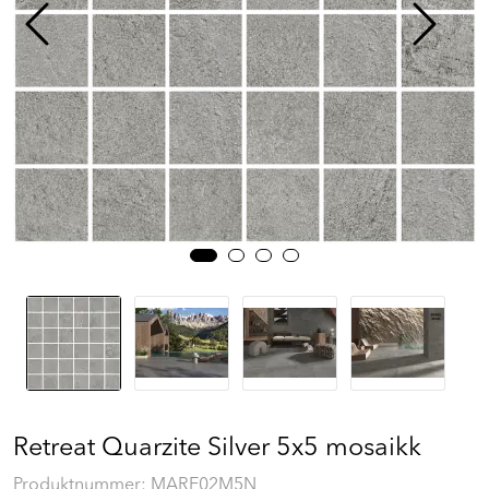
Prosjekt
Still et spørsmål
Favoritter (
0
)
Min side
Logg inn
Retreat Quarzite Silver 5x5 mosaikk
Produktnummer:
MARE02M5N