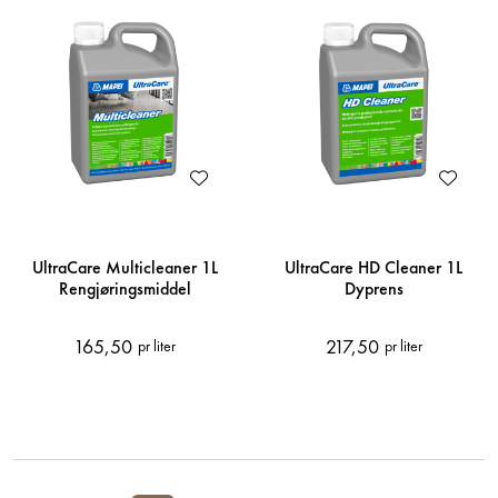
UltraCare Multicleaner 1L
UltraCare HD Cleaner 1L
Rengjøringsmiddel
Dyprens
165,50
217,50
pr liter
pr liter