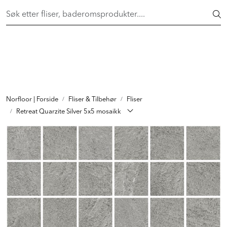
Skip to main content
FAST LAVPRIS på en rekke fliser og baderomsprodukter. Shop
her >
FLISER & TILBEHØR
BADEROM
INTERIØR
Norfloor | Forside
Fliser & Tilbehør
Fliser
Retreat Quarzite Silver 5x5 mosaikk
INSPIRASJON
Lenker
Butikker
Proff