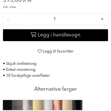
395,00
pr stk
inkl. mva.
-
+
Legg i handlevogn
Legg til favoritter
• Skjult innfestning
• Enkel montering
• 10 forskjellige overflater
Alternative farger