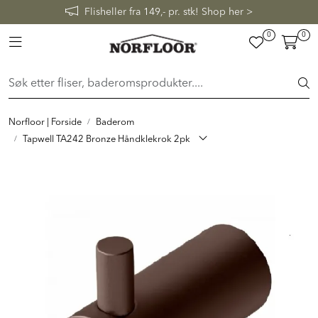
her >
0
0
Toggle navigation
FLISER & TILBEHØR
BADEROM
Norfloor | Forside
Baderom
INTERIØR
Tapwell TA242 Bronze Håndklekrok 2pk
INSPIRASJON
Lenker
Butikker
Proff