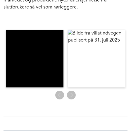
markedet og produktene nyter anerkjennelse fra
sluttbrukere så vel som rørleggere.