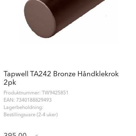
Prosjekt
Still et spørsmål
Favoritter (
0
)
Min side
Tapwell TA242 Bronze Håndklekrok
2pk
Logg inn
Produktnummer:
TW9425851
EAN:
7340188829493
Lagerbeholdning:
Bestillingsvare (2-4 uker)