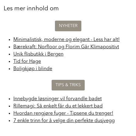
Les mer innhold om
NYHETER
Minimalistisk, moderne og elegant - Less har alt!
Bærekraft: Norfloor og Florim Går Klimapositivt
Unik flisbutikk i Bergen
Tid for Hage
Boligkjøp i blinde
TIPS & TRIKS
Innebygde løsninger vil forvandle badet
Rillemagi: Så enkelt får du et lekkert bad
Hvordan rengjøre fuger - Tipsene du trenger!
7 enkle trinn for å velge din perfekte dusjvegg