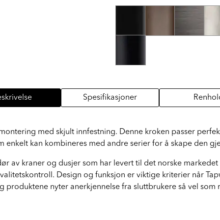
skrivelse
Spesifikasjoner
Renhol
montering med skjult innfestning. Denne kroken passer perfekt
som enkelt kan kombineres med andre serier for å skape den gjen
ør av kraner og dusjer som har levert til det norske markede
valitetskontroll. Design og funksjon er viktige kriterier når Ta
og produktene nyter anerkjennelse fra sluttbrukere så vel som 