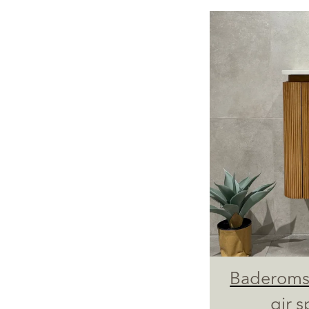
Baderoms
gir s