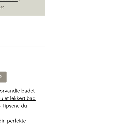
s:
KS
forvandle badet
du et lekkert bad
- Tipsene du
din perfekte