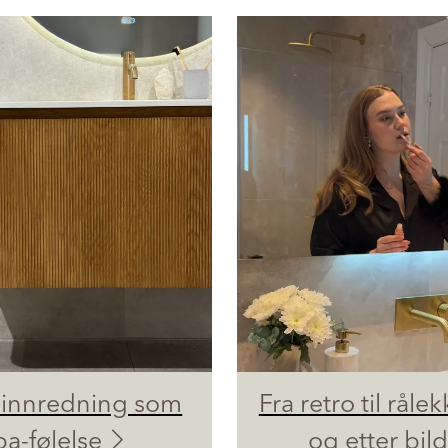
innredning som
Fra retro til rålek
pa-følelse
og etter bil