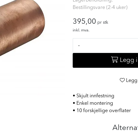
Lagerbeholdning:
Bestillingsvare (2-4 uker)
395,00
pr stk
inkl. mva.
-
Legg 
Legg 
• Skjult innfestning
• Enkel montering
• 10 forskjellige overflater
Alterna