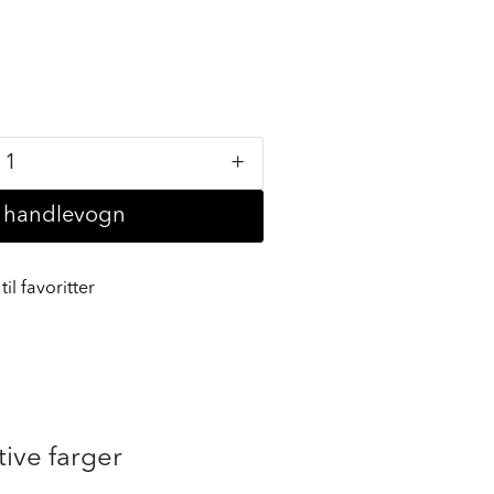
+
i handlevogn
til favoritter
tive farger