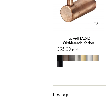
Tapwell TA242
Oksiderende Kobber
Håndklekrok 2pk
395,00
pr stk
Les også