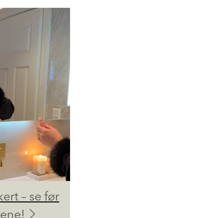
kert – se før
dene!