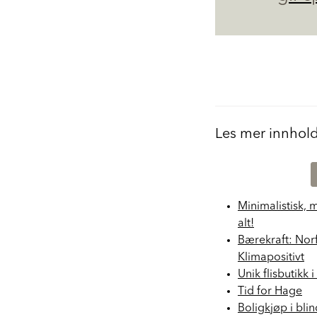
Les mer innhol
Minimalistisk, 
alt!
Bærekraft: Nor
Klimapositivt
Unik flisbutikk 
Tid for Hage
Boligkjøp i bli