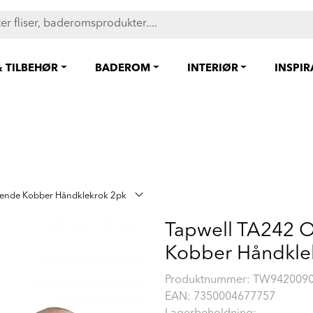
FAST LAVPRIS på en rekke fliser og baderomsprodukter. Shop her
& TILBEHØR
BADEROM
INTERIØR
INSPI
rende Kobber Håndklekrok 2pk
Tapwell TA242 
Kobber Håndkle
Produktnummer:
TW942009
EAN:
7350004677757