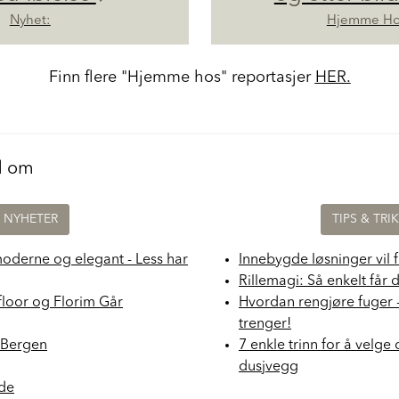
Nyhet:
Hjemme Ho
Finn flere "Hjemme hos" reportasjer
HER.
d om
NYHETER
TIPS & TRI
moderne og elegant - Less har
Innebygde løsninger vil 
Rillemagi: Så enkelt får 
floor og Florim Går
Hvordan rengjøre fuger 
trenger!
i Bergen
7 enkle trinn for å velge 
dusjvegg
nde