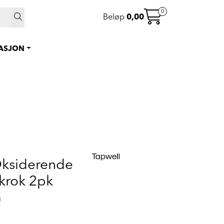
 >
0
Beløp
0,00
0
Instagram
Favoritter
RASJON
Logg inn
Oksiderende
krok 2pk
0