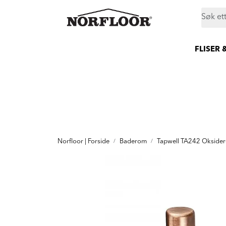
Skip to main content
|
|
|
Butikker
Proff
Prosjekt
Still et spørsmål
FLISER 
Norfloor | Forside
Baderom
Tapwell TA242 Okside