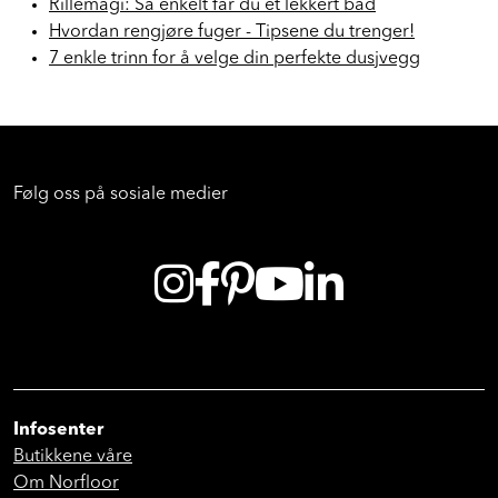
Rillemagi: Så enkelt får du et lekkert bad
Hvordan rengjøre fuger - Tipsene du trenger!
7 enkle trinn for å velge din perfekte dusjvegg
Følg oss på sosiale medier
Infosenter
Butikkene våre
Om Norfloor