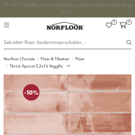
Skip to main content
FAST LAVPRIS på en rekke fliser og baderomsprodukter. Shop
her >
0
0
FLISER & TILBEHØR
Toggle navigation
BADEROM
INTERIØR
Norfloor | Forside
Fliser & Tilbehør
Fliser
Tbrick Apricot 5,2x16 Veggflis
INSPIRASJON
-10%
Lenker
Butikker
Proff