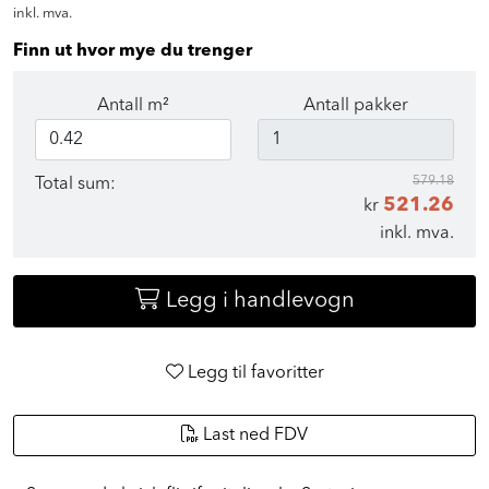
inkl. mva.
Finn ut hvor mye du trenger
Antall m²
Antall pakker
579.18
Total sum:
521.26
kr
inkl. mva.
Legg i handlevogn
Legg til favoritter
Last ned FDV