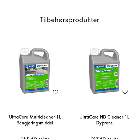
Tilbehørsprodukter
UltraCare Multicleaner 1L
UltraCare HD Cleaner 1L
Rengjøringsmiddel
Dyprens
165,50
217,50
pr liter
pr liter