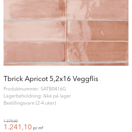
Prosjekt
Still et spørsmål
Favoritter (
0
)
Min side
Tbrick Apricot 5,2x16 Veggflis
Logg inn
Produktnummer:
SATB0416G
Lagerbeholdning: Ikke på lager
Bestillingsvare (2-4 uker)
1.379,00
1.241,10
pr m²