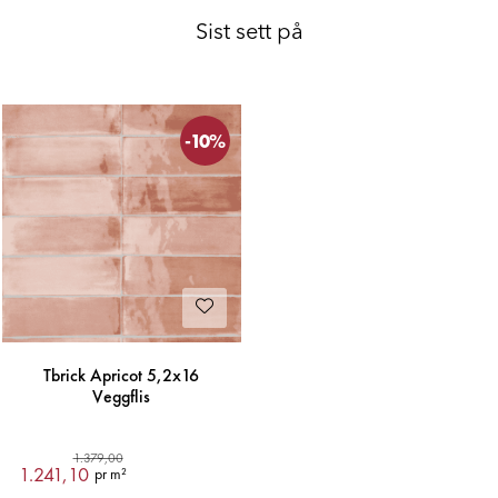
Sist sett på
-10%
Tbrick Apricot 5,2x16
Veggflis
1.379,00
1.241,10
pr m²