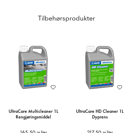
Tilbehørsprodukter
UltraCare Multicleaner 1L
UltraCare HD Cleaner 1L
Rengjøringsmiddel
Dyprens
165,50
217,50
pr liter
pr liter