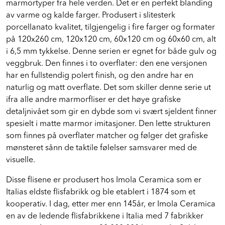
marmortyper fra hele verden. Det er en perfekt blanding
av varme og kalde farger. Produsert i slitesterk
porcellanato kvalitet, tilgjengelig i fire farger og formater
på 120x260 cm, 120x120 cm, 60x120 cm og 60x60 cm, alt
i 6,5 mm tykkelse. Denne serien er egnet for både gulv og
veggbruk. Den finnes i to overflater: den ene versjonen
har en fullstendig polert finish, og den andre har en
naturlig og matt overflate. Det som skiller denne serie ut
ifra alle andre marmorfliser er det høye grafiske
detaljnivået som gir en dybde som vi svært sjeldent finner
spesielt i matte marmor imitasjoner. Den lette strukturen
som finnes på overflater matcher og følger det grafiske
mønsteret sånn de taktile følelser samsvarer med de
visuelle.
Disse flisene er produsert hos Imola Ceramica som er
Italias eldste flisfabrikk og ble etablert i 1874 som et
kooperativ. I dag, etter mer enn 145år, er Imola Ceramica
en av de ledende flisfabrikkene i Italia med 7 fabrikker