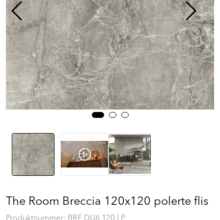
Prosjekt
Still et spørsmål
Favoritter (
0
)
Min side
Logg inn
The Room Breccia 120x120 polerte flis
Produktnummer:
BRE DU6 120 LP