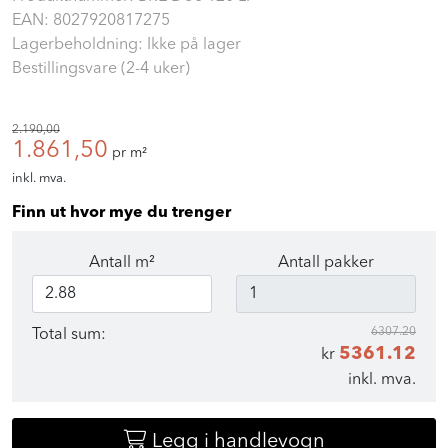
EAN:
8027920817275
Lagerbeholdning: Ikke på lager
Bestillingsvare (2-4 uker)
2.190,00
1.861,50
pr m²
inkl. mva.
Finn ut hvor mye du trenger
Antall m²
Antall pakker
6307.20
Total sum:
5361.12
kr
inkl. mva.
Legg i handlevogn