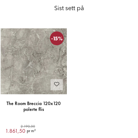
Sist sett på
-15%
The Room Breccia 120x120
polerte flis
2.190,00
1.861,50
pr m²