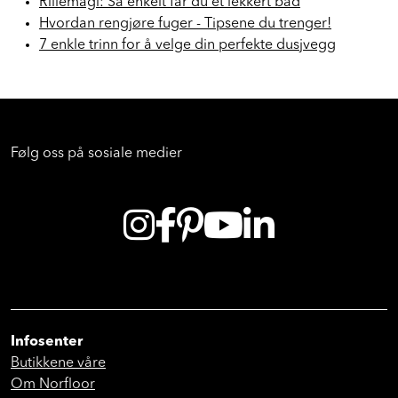
Rillemagi: Så enkelt får du et lekkert bad
Hvordan rengjøre fuger - Tipsene du trenger!
7 enkle trinn for å velge din perfekte dusjvegg
Følg oss på sosiale medier
Infosenter
Butikkene våre
Om Norfloor