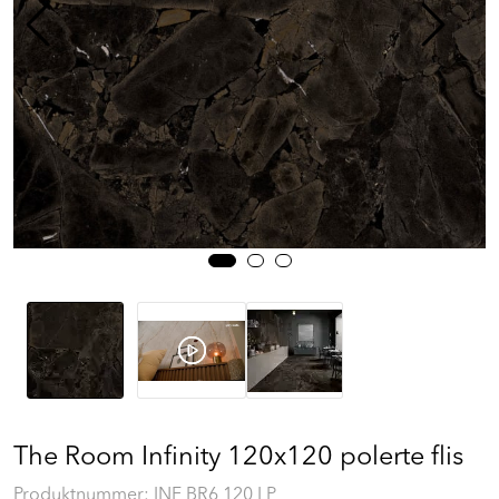
Prosjekt
Still et spørsmål
Favoritter (
0
)
Min side
Logg inn
The Room Infinity 120x120 polerte flis
Produktnummer:
INF BR6 120 LP