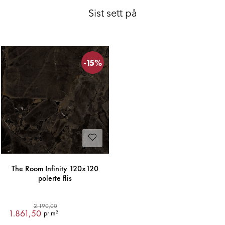
Sist sett på
-15%
The Room Infinity 120x120
polerte flis
2.190,00
1.861,50
pr m²