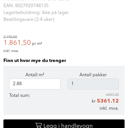
EAN:
8027920748135
Lagerbeholdning: Ikke på lager
Bestillingsvare (2-4 uker)
2.190,00
1.861,50
pr m²
inkl. mva.
Finn ut hvor mye du trenger
Antall m²
Antall pakker
6307.20
Total sum:
5361.12
kr
inkl. mva.
Legg i handlevogn