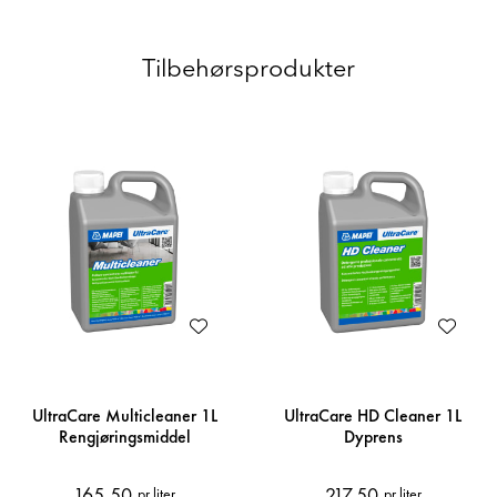
Tilbehørsprodukter
UltraCare Multicleaner 1L
UltraCare HD Cleaner 1L
Rengjøringsmiddel
Dyprens
165,50
217,50
pr liter
pr liter