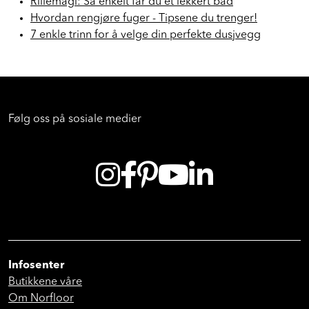
Rillemagi: Så enkelt får du et lekkert bad
Hvordan rengjøre fuger - Tipsene du trenger!
7 enkle trinn for å velge din perfekte dusjvegg
Følg oss på sosiale medier
Infosenter
Butikkene våre
Om Norfloor