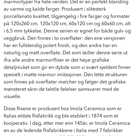
marmortyper fra hele verden. Det er en perfekt blanding
av varme og kalde farger. Produsert i slitesterk
porcellanato kvalitet, tilgjengelig i fire farger og formater
på 120x260 cm, 120x120 cm, 60x120 cm og 60x60 cm, alt
i 6,5 mm tykkelse. Denne serien er egnet for både gulv og
veggbruk. Den finnes i to overflater: den ene versjonen
har en fullstendig polert finish, og den andre har en
naturlig og matt overflate. Det som skiller denne serie ut
ifra alle andre marmorfliser er det høye grafiske
detaljnivået som gir en dybde som vi svært sjeldent finner
spesielt i matte marmor imitasjoner. Den lette strukturen
som finnes på overflater matcher og følger det grafiske
mønsteret sånn de taktile følelser samsvarer med de
visuelle.
Disse flisene er produsert hos Imola Ceramica som er
Italias eldste flisfabrikk og ble etablert i 1874 som et
kooperativ. I dag, etter mer enn 145år, er Imola Ceramica
en av de ledende flisfabrikkene i Italia med 7 fabrikker