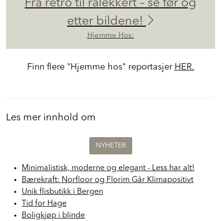
Fra retro til rålekkert – se før og
etter bildene!
Hjemme Hos:
Finn flere "Hjemme hos" reportasjer
HER.
Les mer innhold om
NYHETER
Minimalistisk, moderne og elegant - Less har alt!
Bærekraft: Norfloor og Florim Går Klimapositivt
Unik flisbutikk i Bergen
Tid for Hage
Boligkjøp i blinde