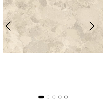
Prosjekt
Still et spørsmål
Favoritter (
0
)
Min side
Logg inn