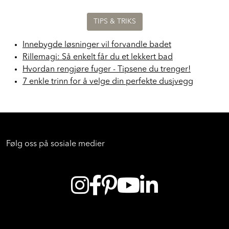
TIPS & TRIKS
Innebygde løsninger vil forvandle badet
Rillemagi: Så enkelt får du et lekkert bad
Hvordan rengjøre fuger - Tipsene du trenger!
7 enkle trinn for å velge din perfekte dusjvegg
Følg oss på sosiale medier