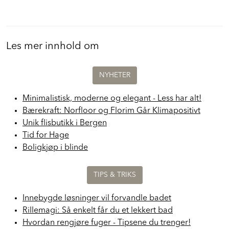
Les mer innhold om
NYHETER
Minimalistisk, moderne og elegant - Less har alt!
Bærekraft: Norfloor og Florim Går Klimapositivt
Unik flisbutikk i Bergen
Tid for Hage
Boligkjøp i blinde
TIPS & TRIKS
Innebygde løsninger vil forvandle badet
Rillemagi: Så enkelt får du et lekkert bad
Hvordan rengjøre fuger - Tipsene du trenger!