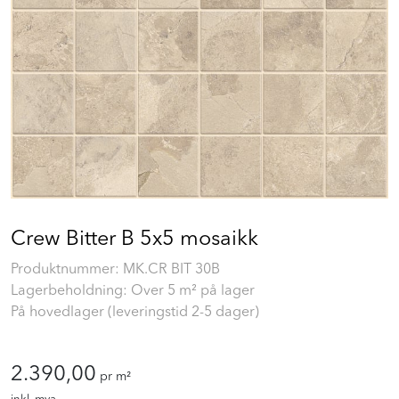
Prosjekt
Still et spørsmål
Favoritter (
0
)
Min side
Crew Bitter B 5x5 mosaikk
Logg inn
Produktnummer:
MK.CR BIT 30B
Lagerbeholdning: Over 5 m² på lager
På hovedlager (leveringstid 2-5 dager)
2.390,00
pr m²