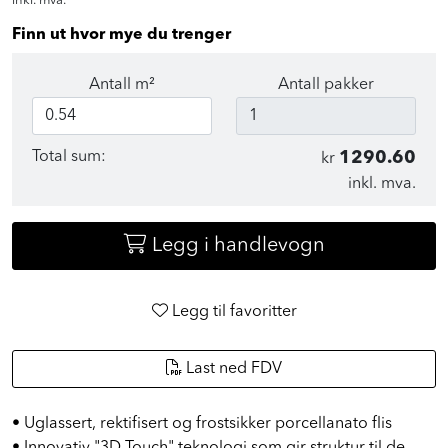
inkl. mva.
Finn ut hvor mye du trenger
Antall m²
Antall pakker
Total sum:
1290.60
kr
inkl. mva.
Legg i handlevogn
Legg til favoritter
Last ned FDV
• Uglassert, rektifisert og frostsikker porcellanato flis
• Innovativ "3D Touch" teknologi som gir struktur til de