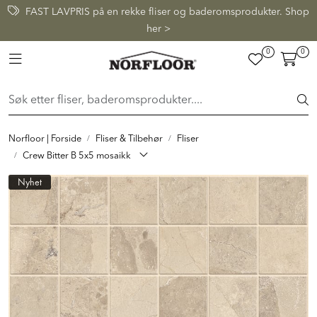
Skip to main content
FAST LAVPRIS på en rekke fliser og baderomsprodukter. Shop
her >
0
0
FLISER & TILBEHØR
Toggle navigation
BADEROM
INTERIØR
Norfloor | Forside
Fliser & Tilbehør
Fliser
Crew Bitter B 5x5 mosaikk
INSPIRASJON
Nyhet
Lenker
Butikker
Proff