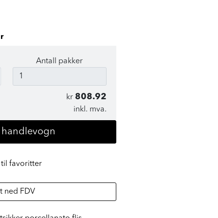
r
Antall pakker
808.92
kr
inkl. mva.
i handlevogn
til favoritter
t ned FDV