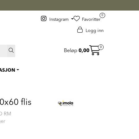
 >
0
Instagram
Favoritter
Logg inn
0
Beløp
0,00
RASJON
0x60 flis
TO RM
ger