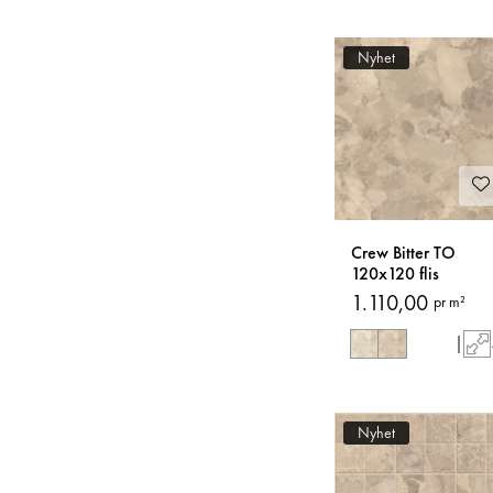
Nyhet
Crew Bitter TO
120x120 flis
1.110,00
pr m²
|
Nyhet