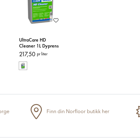
UltraCare HD
Cleaner 1L Dyprens
217,50
pr liter
Norge
Finn din Norfloor butikk her