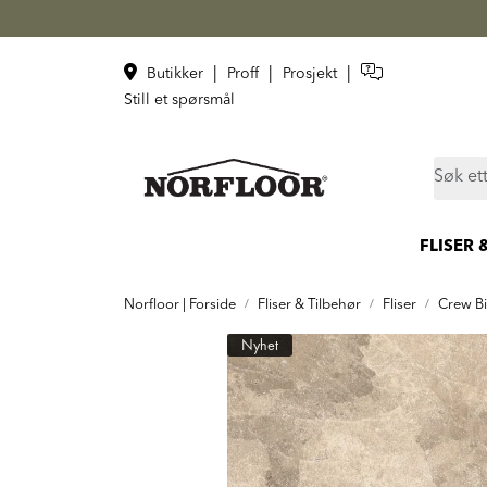
Skip to main content
|
|
|
Butikker
Proff
Prosjekt
Still et spørsmål
FLISER 
Norfloor | Forside
Fliser & Tilbehør
Fliser
Crew Bi
Nyhet