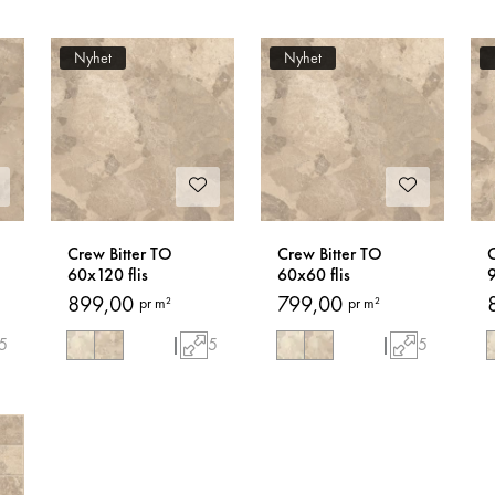
Nyhet
Nyhet
Crew Bitter TO
Crew Bitter TO
C
60x120 flis
60x60 flis
9
899,00
799,00
pr m²
pr m²
5
|
5
|
5