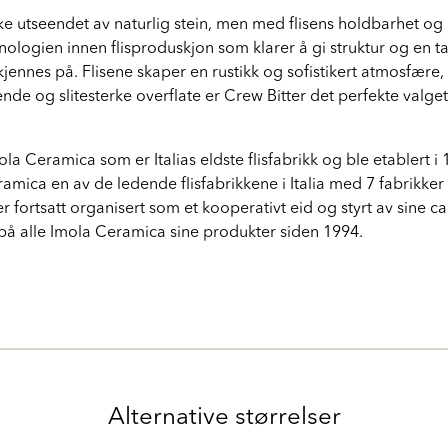
ke utseendet av naturlig stein, men med flisens holdbarhet og 
logien innen flisproduskjon som klarer å gi struktur og en takti
kjennes på. Flisene skaper en rustikk og sofistikert atmosfære
eende og slitesterke overflate er Crew Bitter det perfekte valget 
ola Ceramica som er Italias eldste flisfabrikk og ble etablert i
ramica en av de ledende flisfabrikkene i Italia med 7 fabrikk
r fortsatt organisert som et kooperativt eid og styrt av sine ca
på alle Imola Ceramica sine produkter siden 1994.
Alternative størrelser