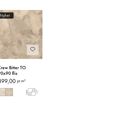
Nyhet
rew Bitter TO
0x90 flis
899,00
pr m²
|
5