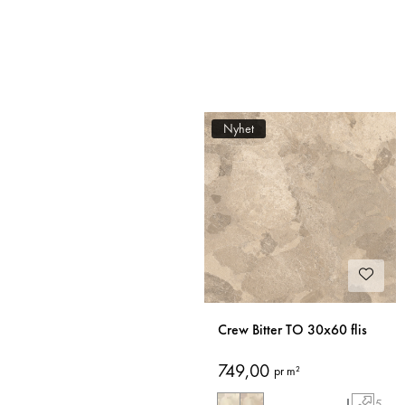
Nyhet
Crew Bitter TO 30x60 flis
749,00
pr m²
|
5