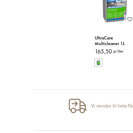
UltraCare
Multicleaner 1L
Rengjøringsmiddel
165,50
pr liter
Vi sender til hele 