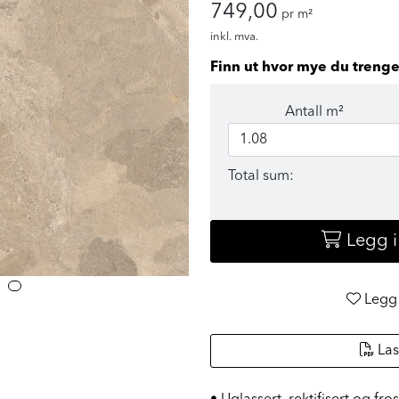
749,00
pr m²
inkl. mva.
Finn ut hvor mye du trenge
Antall m²
Total sum:
Legg 
Legg 
Las