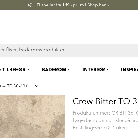
FAST LAVPRIS på en rekke fliser og baderomsprodukter. Shop her
& TILBEHØR
BADEROM
INTERIØR
INSPI
tter TO 30x60 flis
Crew Bitter TO 3
Produktnummer:
CR BIT 36
Lagerbeholdning: Ikke på la
Bestillingsvare (2-4 uker)