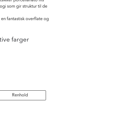
stsikker porcellanato flis
gi som gir struktur til de
 en fantastisk overflate og
tive farger
Renhold