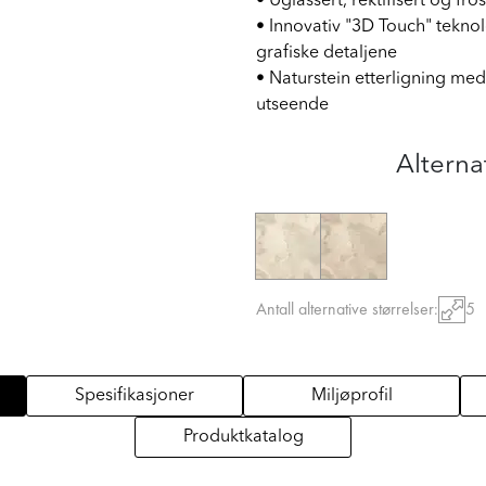
• Uglassert, rektifisert og fro
• Innovativ "3D Touch" teknolo
grafiske detaljene
• Naturstein etterligning med
utseende
Alterna
Antall alternative størrelser:
5
Spesifikasjoner
Miljøprofil
Produktkatalog