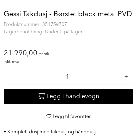
Gessi Takdusj - Børstet black metal PVD
Produktnummer:
35175#707
Lagerbeholdning: Under 5 på lager
21.990,00
pr stk
inkl. mva.
-
+
Legg i handlevogn
Legg til favoritter
• Komplett dusj med takdusj og hånddusj