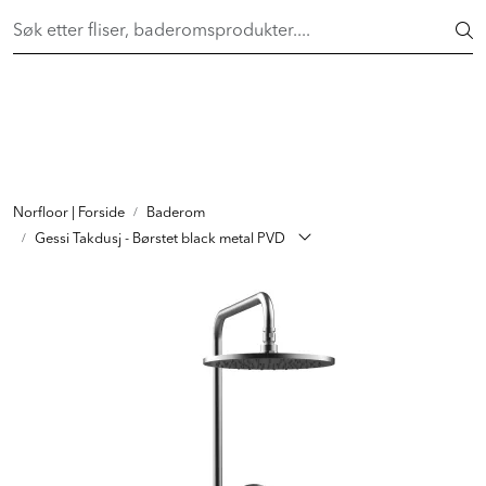
Skip to main content
FAST LAVPRIS på en rekke fliser og baderomsprodukter. Shop
her >
FLISER & TILBEHØR
BADEROM
INTERIØR
Norfloor | Forside
Baderom
Gessi Takdusj - Børstet black metal PVD
INSPIRASJON
Lenker
Butikker
Proff