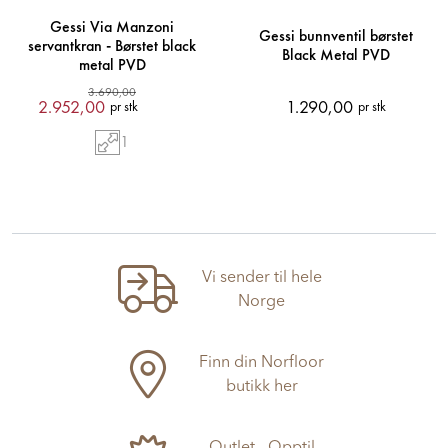
Gessi Via Manzoni
Gessi bunnventil børstet
servantkran - Børstet black
Black Metal PVD
metal PVD
3.690,00
2.952,00
1.290,00
pr stk
pr stk
1
Vi sender til hele
Norge
Finn din Norfloor
butikk her