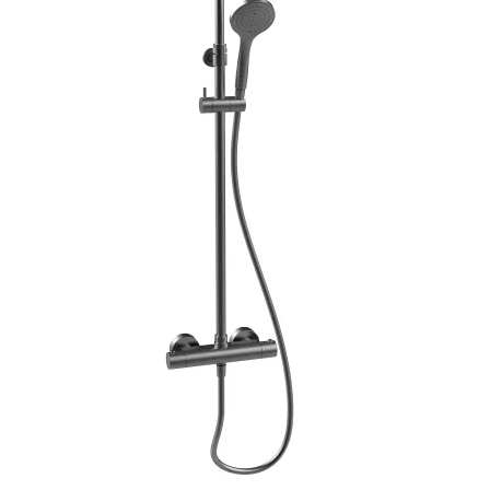
Prosjekt
Still et spørsmål
Favoritter (
0
)
Min side
Logg inn