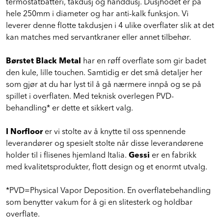
termostatbatteri, takdusj og hånddusj. Dusjhodet er på
hele 250mm i diameter og har anti-kalk funksjon. Vi
leverer denne flotte takdusjen i 4 ulike overflater slik at det
kan matches med servantkraner eller annet tilbehør.
Børstet Black Metal
har en røff overflate som gir badet
den kule, lille touchen. Samtidig er det små detaljer her
som gjør at du har lyst til å gå nærmere innpå og se på
spillet i overflaten. Med teknisk overlegen PVD-
behandling* er dette et sikkert valg.
I Norfloor
er vi stolte av å knytte til oss spennende
leverandører og spesielt stolte når disse leverandørene
holder til i flisenes hjemland Italia.
Gessi
er en fabrikk
med kvalitetsprodukter, flott design og et enormt utvalg.
*PVD=Physical Vapor Deposition. En overflatebehandling
som benytter vakum for å gi en slitesterk og holdbar
overflate.