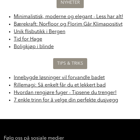
NYHETER
Minimalistisk, moderne og elegant - Less har alt!
Bærekraft: Norfloor og Florim Går Klimapositivt
Unik flisbutikk i Bergen
Tid for Hage
Boligkjøp i blinde
TIPS & TRIKS
Innebygde løsninger vil forvandle badet
Rillemagi: Så enkelt får du et lekkert bad
Hvordan rengjøre fuger - Tipsene du trenger!
7 enkle trinn for å velge din perfekte dusjvegg
Følg oss på sosiale medier