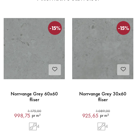
-15%
-15%
Norrvange Grey 60x60
Norrvange Grey 30x60
fliser
fliser
1.175,00
1.089,00
998,75
925,65
pr m²
pr m²
4
4