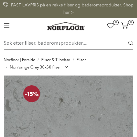
Skip to main content
FAST LAVPRIS på en rekke fliser og baderomsprodukter. Shop
her >
0
0
FLISER & TILBEHØR
Toggle navigation
BADEROM
INTERIØR
Norfloor | Forside
Fliser & Tilbehør
Fliser
Norrvange Grey 30x30 fliser
INSPIRASJON
-15%
Lenker
Butikker
Proff