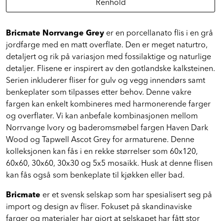
Renhold
Bricmate Norrvange Grey
er en porcellanato flis i en grå
jordfarge med en matt overflate. Den er meget naturtro,
detaljert og rik på variasjon med fossilaktige og naturlige
detaljer. Flisene er inspirert av den gotlandske kalksteinen.
Serien inkluderer fliser for gulv og vegg innendørs samt
benkeplater som tilpasses etter behov. Denne vakre
fargen kan enkelt kombineres med harmonerende farger
og overflater. Vi kan anbefale kombinasjonen mellom
Norrvange Ivory og baderomsmøbel fargen Haven Dark
Wood og Tapwell Ascot Grey for armaturene. Denne
kolleksjonen kan fås i en rekke størrelser som 60x120,
60x60, 30x60, 30x30 og 5x5 mosaikk. Husk at denne flisen
kan fås også som benkeplate til kjøkken eller bad.
Bricmate
er et svensk selskap som har spesialisert seg på
import og design av fliser. Fokuset på skandinaviske
farger og materialer har gjort at selskapet har fått stor