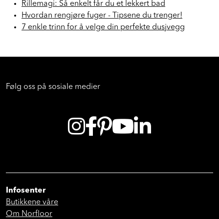
Rillemagi: Så enkelt får du et lekkert bad
Hvordan rengjøre fuger - Tipsene du trenger!
7 enkle trinn for å velge din perfekte dusjvegg
Følg oss på sosiale medier
Infosenter
Butikkene våre
Om Norfloor