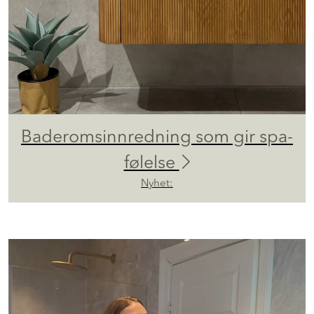
Baderomsinnredning som gir spa-
følelse
Nyhet: