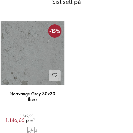
Sist sett på
-15%
Norrvange Grey 30x30
fliser
1.349,00
1.146,65
pr m²
4