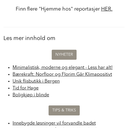
Finn flere "Hjemme hos" reportasjer
HER.
Les mer innhold om
NYHETER
Minimalistisk, moderne og elegant - Less har alt!
Bærekraft: Norfloor og Florim Går Klimapositivt
Unik flisbutikk i Bergen
Tid for Hage
Boligkjøp i blinde
TIPS & TRIKS
Innebygde løsninger vil forvandle badet