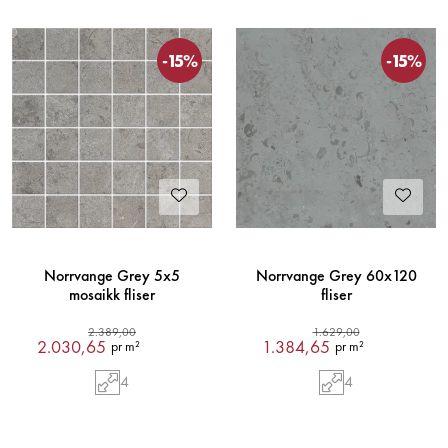
-15%
-15%
Norrvange Grey 5x5
Norrvange Grey 60x120
mosaikk fliser
fliser
2.389,00
1.629,00
2.030,65
1.384,65
pr m²
pr m²
4
4