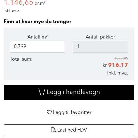
1.146,65
pr m²
inkl. mva.
Finn ut hvor mye du trenger
Antall m²
Antall pakker
1077.85
Total sum:
916.17
kr
inkl. mva.
Legg i handlevogn
Legg til favoritter
Last ned FDV