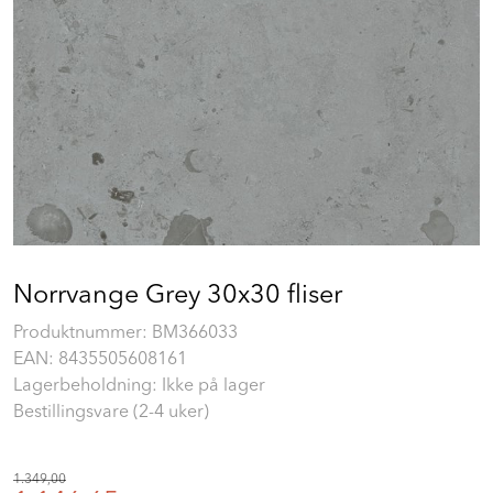
Prosjekt
Still et spørsmål
Favoritter (
0
)
Min side
Norrvange Grey 30x30 fliser
Logg inn
Produktnummer:
BM366033
EAN:
8435505608161
Lagerbeholdning: Ikke på lager
Bestillingsvare (2-4 uker)
1.349,00