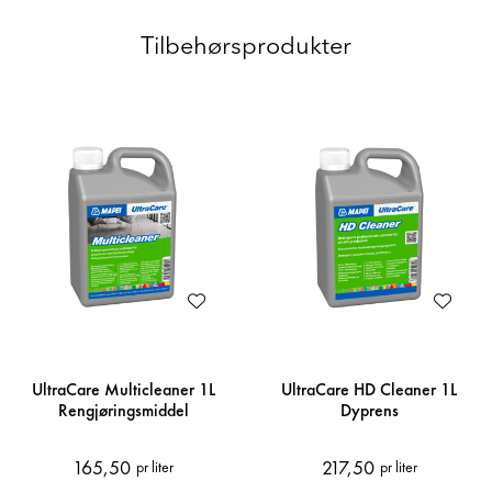
Tilbehørsprodukter
UltraCare Multicleaner 1L
UltraCare HD Cleaner 1L
Rengjøringsmiddel
Dyprens
165,50
217,50
pr liter
pr liter