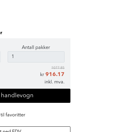
r
Antall pakker
1077.85
916.17
kr
inkl. mva.
i handlevogn
til favoritter
t ned FDV