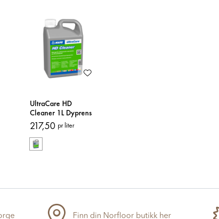
UltraCare HD
Cleaner 1L Dyprens
217,50
pr liter
Norge
Finn din Norfloor butikk her