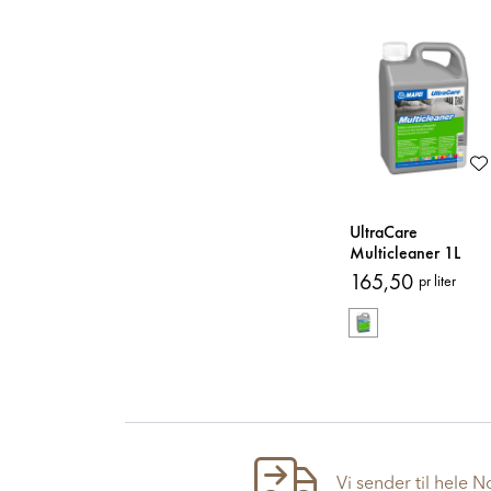
UltraCare
Multicleaner 1L
Rengjøringsmiddel
165,50
pr liter
Vi sender til hele 