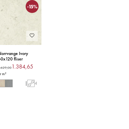
-15%
orrvange Ivory
0x120 fliser
1.384,65
.629,00
r m²
|
4