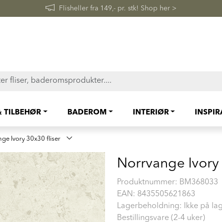
FAST LAVPRIS på en rekke fliser og baderomsprodukter. Shop her
& TILBEHØR
BADEROM
INTERIØR
INSPI
ge Ivory 30x30 fliser
Norrvange Ivory 
Produktnummer:
BM368033
EAN:
8435505621863
Lagerbeholdning: Ikke på la
Bestillingsvare (2-4 uker)