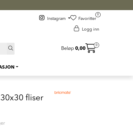
 >
0
Instagram
Favoritter
Logg inn
0
Beløp
0,00
RASJON
30x30 fliser
ger