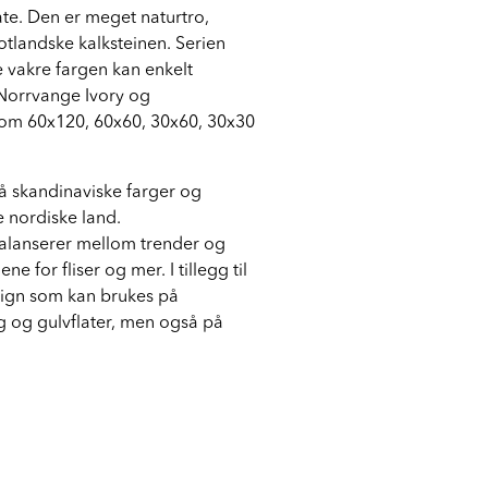
ate. Den er meget naturtro,
gotlandske kalksteinen. Serien
e vakre fargen kan enkelt
Norrvange Ivory og
som 60x120, 60x60, 30x60, 30x30
på skandinaviske farger og
e nordiske land.
 balanserer mellom trender og
e for fliser og mer. I tillegg til
sign som kan brukes på
 og gulvflater, men også på