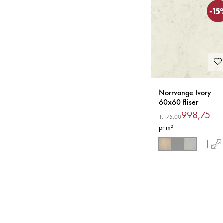
-15
Norrvange Ivory
60x60 fliser
998,75
1.175,00
pr m²
|