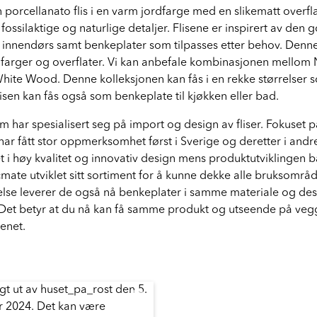
 porcellanato flis i en varm jordfarge med en slikematt overfl
fossilaktige og naturlige detaljer. Flisene er inspirert av den 
gg innendørs samt benkeplater som tilpasses etter behov. Denn
rger og overflater. Vi kan anbefale kombinasjonen mellom 
te Wood. Denne kolleksjonen kan fås i en rekke størrelser 
isen kan fås også som benkeplate til kjøkken eller bad.
om har spesialisert seg på import og design av fliser. Fokuset 
 har fått stor oppmerksomhet først i Sverige og deretter i andr
t i høy kvalitet og innovativ design mens produktutviklingen
cmate utviklet sitt sortiment for å kunne dekke alle bruksområden
kelse leverer de også nå benkeplater i samme materiale og de
Det betyr at du nå kan få samme produkt og utseende på vegg
enet.