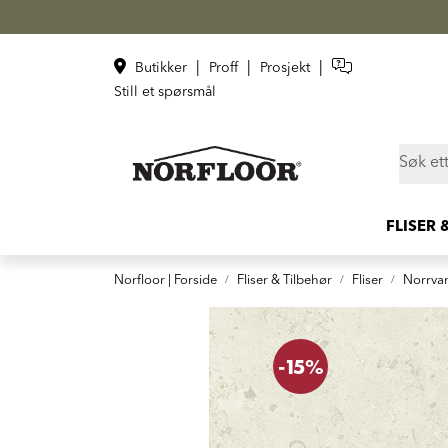
Skip to main content
|
|
|
Butikker
Proff
Prosjekt
Still et spørsmål
FLISER 
Norfloor | Forside
Fliser & Tilbehør
Fliser
Norrvan
-15%