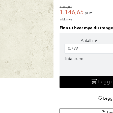
1.349,00
1.146,65
pr m²
inkl. mva.
Finn ut hvor mye du trenge
Antall m²
Total sum:
Legg 
Legg 
Las