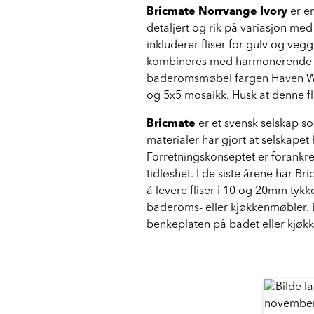
Bricmate Norrvange Ivory
er en
detaljert og rik på variasjon med 
inkluderer fliser for gulv og ve
kombineres med harmonerende fa
baderomsmøbel fargen Haven Whi
og 5x5 mosaikk. Husk at denne fl
Bricmate
er et svensk selskap s
materialer har gjort at selskapet
Forretningskonseptet er forankre
tidløshet. I de siste årene har Bri
å levere fliser i 10 og 20mm tyk
baderoms- eller kjøkkenmøbler. 
benkeplaten på badet eller kjøkk