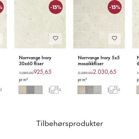
%
-15%
-15%
Norrvange Ivory
Norrvange Ivory 5x5
N
30x60 fliser
mosaikkfliser
6
925,65
2.030,65
1.089,00
2.389,00
1
pr m²
pr m²
p
4
|
4
|
4
Tilbehørsprodukter