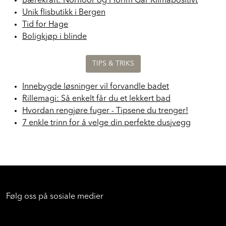
Bærekraft: Norfloor og Florim Går Klimapositivt
Unik flisbutikk i Bergen
Tid for Hage
Boligkjøp i blinde
TIPS & TRIKS
Innebygde løsninger vil forvandle badet
Rillemagi: Så enkelt får du et lekkert bad
Hvordan rengjøre fuger - Tipsene du trenger!
7 enkle trinn for å velge din perfekte dusjvegg
Følg oss på sosiale medier