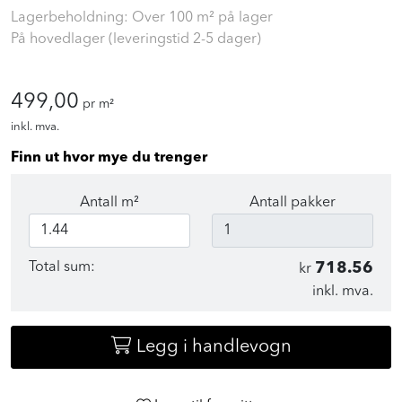
Lagerbeholdning: Over 100 m² på lager
På hovedlager (leveringstid 2-5 dager)
499,00
pr m²
inkl. mva.
Finn ut hvor mye du trenger
Antall m²
Antall pakker
Total sum:
718.56
kr
inkl. mva.
Legg i handlevogn