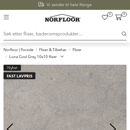
Skip to main content
Vi sender til hele Norge
0
0
Toggle navigation
FLISER & TILBEHØR
BADEROM
Norfloor | Forside
Fliser & Tilbehør
Fliser
INTERIØR
Luna Cool Grey 10x10 fliser
Nyhet
INSPIRASJON
FAST LAVPRIS
Lenker
Butikker
Proff