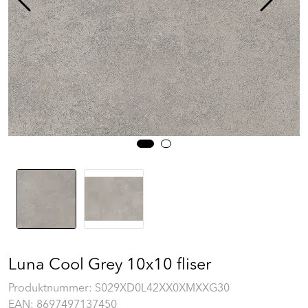
Prosjekt
Still et spørsmål
Favoritter (
0
)
Min side
Logg inn
Luna Cool Grey 10x10 fliser
Produktnummer:
S029XD0L42XX0XMXXG30
EAN:
8697497137450