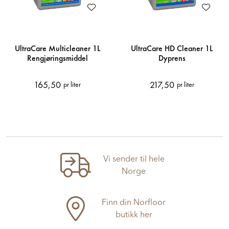
UltraCare Multicleaner 1L
UltraCare HD Cleaner 1L
Rengjøringsmiddel
Dyprens
165,50
217,50
pr liter
pr liter
Vi sender til hele
Norge
Finn din Norfloor
butikk her