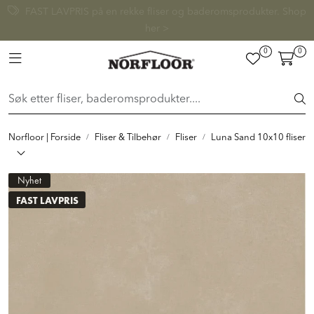
Skip to main content
FAST LAVPRIS på en rekke fliser og baderomsprodukter. Shop
her >
0
0
FLISER & TILBEHØR
Toggle navigation
BADEROM
INTERIØR
Norfloor | Forside
Fliser & Tilbehør
Fliser
Luna Sand 10x10 fliser
INSPIRASJON
Nyhet
FAST LAVPRIS
Lenker
Butikker
Proff