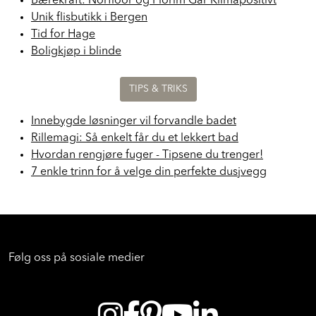
Bærekraft: Norfloor og Florim Går Klimapositivt
Unik flisbutikk i Bergen
Tid for Hage
Boligkjøp i blinde
TIPS & TRIKS
Innebygde løsninger vil forvandle badet
Rillemagi: Så enkelt får du et lekkert bad
Hvordan rengjøre fuger - Tipsene du trenger!
7 enkle trinn for å velge din perfekte dusjvegg
Følg oss på sosiale medier