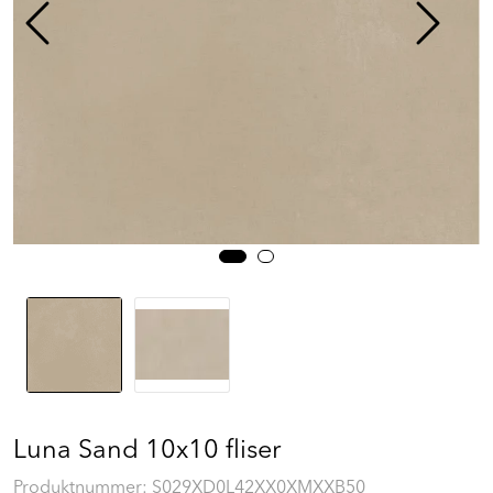
Prosjekt
Still et spørsmål
Favoritter (
0
)
Min side
Logg inn
Luna Sand 10x10 fliser
Produktnummer:
S029XD0L42XX0XMXXB50