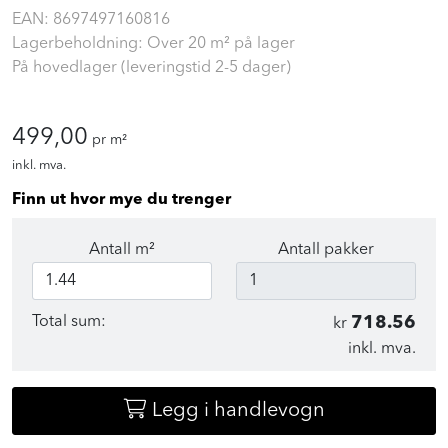
EAN:
8697497160816
Lagerbeholdning: Over 20 m² på lager
På hovedlager (leveringstid 2-5 dager)
499,00
pr m²
inkl. mva.
Finn ut hvor mye du trenger
Antall m²
Antall pakker
Total sum:
718.56
kr
inkl. mva.
Legg i handlevogn