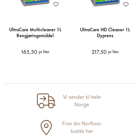
UltraCare Multicleaner 1L
UltraCare HD Cleaner 1L
Rengjøringsmiddel
Dyprens
165,50
217,50
pr liter
pr liter
Vi sender til hele
Norge
Finn din Norfloor
butikk her