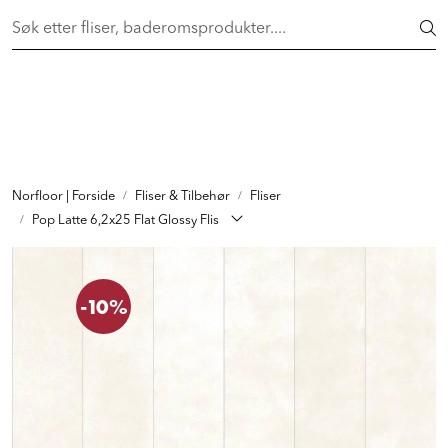
Skip to main content
FAST LAVPRIS på en rekke fliser og baderomsprodukter. Shop
her >
FLISER & TILBEHØR
BADEROM
INTERIØR
Norfloor | Forside
Fliser & Tilbehør
Fliser
Pop Latte 6,2x25 Flat Glossy Flis
INSPIRASJON
-10%
Lenker
Butikker
Proff