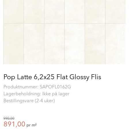
Prosjekt
Still et spørsmål
Favoritter (
0
)
Min side
Pop Latte 6,2x25 Flat Glossy Flis
Logg inn
Produktnummer:
SAPOFL0162G
Lagerbeholdning: Ikke på lager
Bestillingsvare (2-4 uker)
990,00
891,00
pr m²