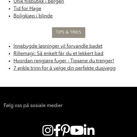
Unik flisbutikk i Bergen
Tid for Hage
Boligkjøp i blinde
TIPS & TRIKS
Innebygde løsninger vil forvandle badet
Rillemagi: Så enkelt får du et lekkert bad
Hvordan rengjøre fuger - Tipsene du trenger!
7 enkle trinn for å velge din perfekte dusjvegg
Følg oss på sosiale medier