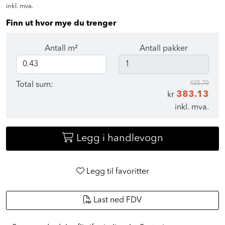
inkl. mva.
Finn ut hvor mye du trenger
Antall m²
Antall pakker
425.70
Total sum:
383.13
kr
inkl. mva.
Legg i handlevogn
Legg til favoritter
Last ned FDV