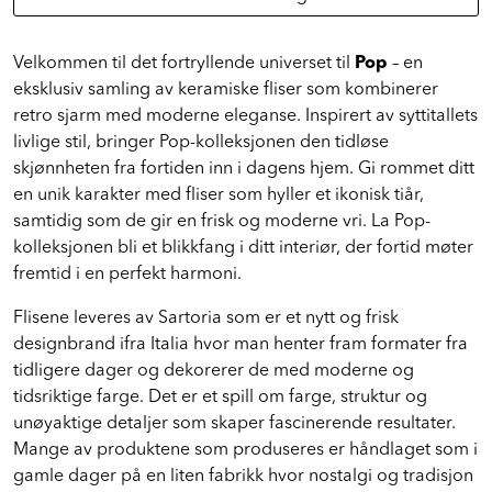
Velkommen til det fortryllende universet til
Pop
– en
eksklusiv samling av keramiske fliser som kombinerer
retro sjarm med moderne eleganse. Inspirert av syttitallets
livlige stil, bringer Pop-kolleksjonen den tidløse
skjønnheten fra fortiden inn i dagens hjem. Gi rommet ditt
en unik karakter med fliser som hyller et ikonisk tiår,
samtidig som de gir en frisk og moderne vri. La Pop-
kolleksjonen bli et blikkfang i ditt interiør, der fortid møter
fremtid i en perfekt harmoni.
Flisene leveres av Sartoria som er et nytt og frisk
designbrand ifra Italia hvor man henter fram formater fra
tidligere dager og dekorerer de med moderne og
tidsriktige farge. Det er et spill om farge, struktur og
unøyaktige detaljer som skaper fascinerende resultater.
Mange av produktene som produseres er håndlaget som i
gamle dager på en liten fabrikk hvor nostalgi og tradisjon