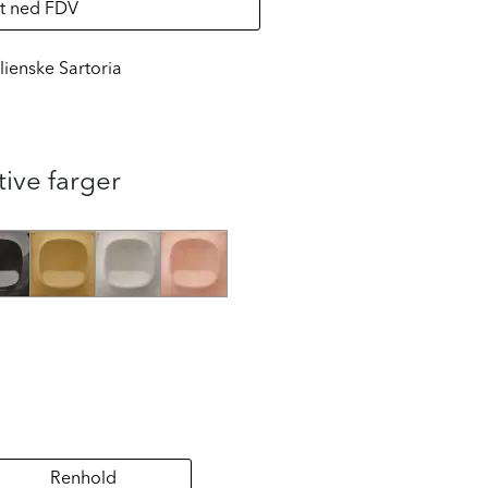
t ned FDV
lienske Sartoria
tive farger
Renhold