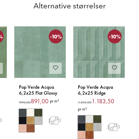
Alternative størrelser
%
-10%
-10%
Pop Verde Acqua
Pop Verde Acqua
6,2x25 Flat Glossy
6,2x25 Ridge
Flis
Glossy Flis
891,00
1.183,50
pr m²
990,00
1.315,00
pr m²
3
|
3
|
3