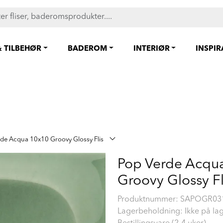
FAST LAVPRIS på en rekke fliser og baderomsprodukter. Shop her
& TILBEHØR
BADEROM
INTERIØR
INSPI
de Acqua 10x10 Groovy Glossy Flis
Pop Verde Acqu
Groovy Glossy Fl
Produktnummer:
SAPOGR03
Lagerbeholdning: Ikke på la