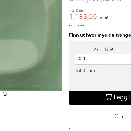
Bestillingsvare (2-4 uker)
1.315,00
1.183,50
pr m²
inkl. mva.
Finn ut hvor mye du trenge
Antall m²
Total sum:
Legg 
Legg 