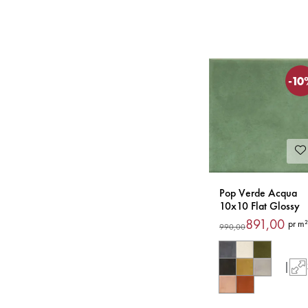
-10
Pop Verde Acqua
10x10 Flat Glossy
Flis
891,00
pr m²
990,00
|