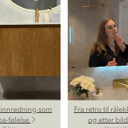
innredning som
Fra retro til rålek
pa-følelse
og etter bil