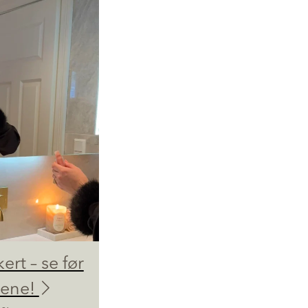
kert – se før
dene!