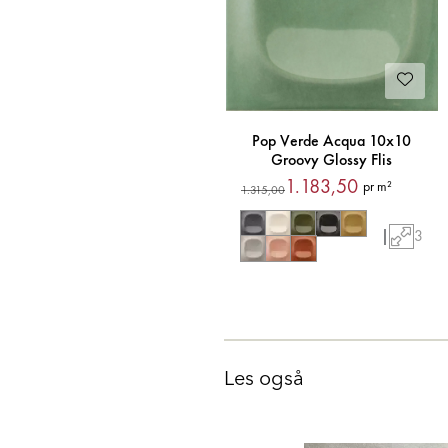
Pop Verde Acqua 10x10
Groovy Glossy Flis
1.183,50
pr m²
1.315,00
|
3
Les også