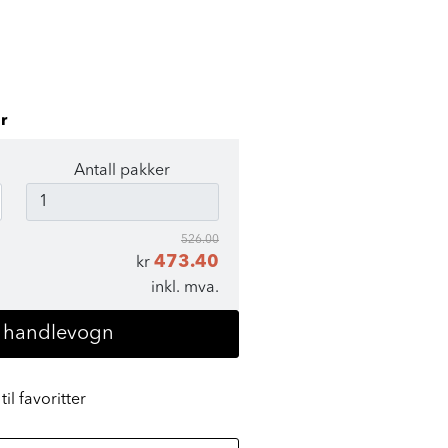
r
Antall pakker
526.00
473.40
kr
inkl. mva.
i handlevogn
til favoritter