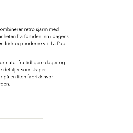
 kombinerer retro sjarm med
ønnheten fra fortiden inn i dagens
en frisk og moderne vri. La Pop-
formater fra tidligere dager og
ge detaljer som skaper
på en liten fabrikk hvor
rden.