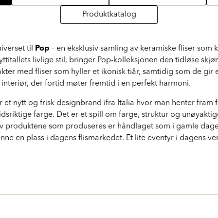
Produktkatalog
iverset til
Pop
– en eksklusiv samling av keramiske fliser som
titallets livlige stil, bringer Pop-kolleksjonen den tidløse skj
kter med fliser som hyller et ikonisk tiår, samtidig som de gir 
t interiør, der fortid møter fremtid i en perfekt harmoni.
r et nytt og frisk designbrand ifra Italia hvor man henter fram 
riktige farge. Det er et spill om farge, struktur og unøyakti
av produktene som produseres er håndlaget som i gamle dager 
finne en plass i dagens flismarkedet. Et lite eventyr i dagens ve