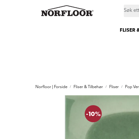
Skip to main content
|
|
|
Butikker
Proff
Prosjekt
Still et spørsmål
FLISER 
Norfloor | Forside
Fliser & Tilbehør
Fliser
Pop Ver
-10%