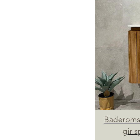
Baderoms
gir s