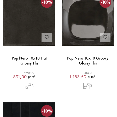
-10%
-10%
Pop Nero 10x10 Flat
Pop Nero 10x10 Groovy
Glossy Flis
Glossy Flis
990,00
1.315,00
891,00
1.183,50
pr m²
pr m²
3
3
-10%