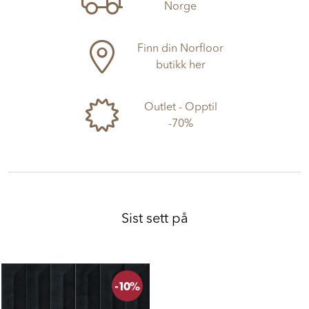
Norge
Finn din Norfloor
butikk her
Outlet - Opptil
-70%
Sist sett på
-10%