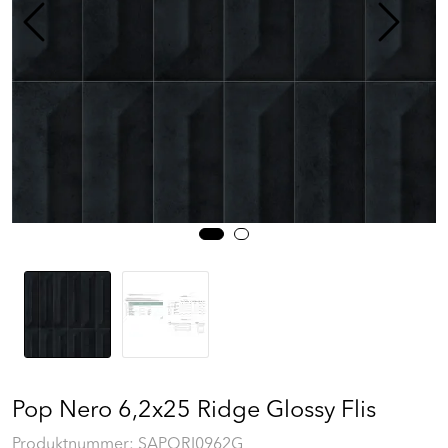
Prosjekt
Still et spørsmål
Favoritter (
0
)
Min side
Logg inn
Pop Nero 6,2x25 Ridge Glossy Flis
Produktnummer:
SAPORI0962G