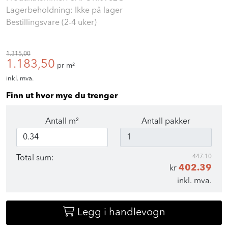
Lagerbeholdning: Ikke på lager
Bestillingsvare (2-4 uker)
1.315,00
1.183,50
pr m²
inkl. mva.
Finn ut hvor mye du trenger
Antall m²
Antall pakker
447.10
Total sum:
402.39
kr
inkl. mva.
Legg i handlevogn