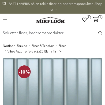
Skip to main content
FAST LAVPRIS på en rekke fliser og baderomsprodukter. Shop
her >
0
0
FLISER & TILBEHØR
Toggle navigation
BADEROM
INTERIØR
Norfloor | Forside
Fliser & Tilbehør
Fliser
Vibes Azzurro Fold 6,2x25 Blank flis
INSPIRASJON
-10%
Lenker
Butikker
Proff