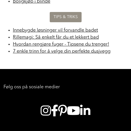
Boligkjøp i blinde
TIPS & TRIKS
Innebygde løsninger vil forvandle badet
Rillemagi: Så enkelt får du et lekkert bad
Hvordan rengjøre fuger - Tipsene du trenger!
7 enkle trinn for å velge din perfekte dusjvegg
Følg oss på sosiale medier