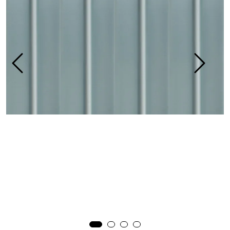
Prosjekt
Still et spørsmål
Favoritter (
0
)
Min side
Logg inn