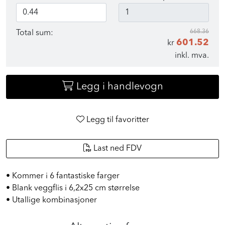
668.36
Total sum:
601.52
kr
inkl. mva.
Legg i handlevogn
Legg til favoritter
Last ned FDV
• Kommer i 6 fantastiske farger
• Blank veggflis i 6,2x25 cm størrelse
• Utallige kombinasjoner