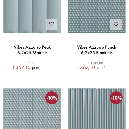
Vibes Azzurro Peak
Vibes Azzurro Punch
6,2x25 Matt flis
6,2x25 Blank flis
1.519,00
1.519,00
1.367,10
1.367,10
pr m²
pr m²
-10%
-10%