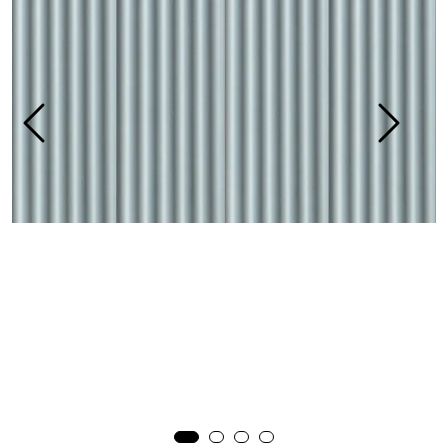
Prosjekt
Still et spørsmål
Favoritter (
0
)
Min side
Logg inn