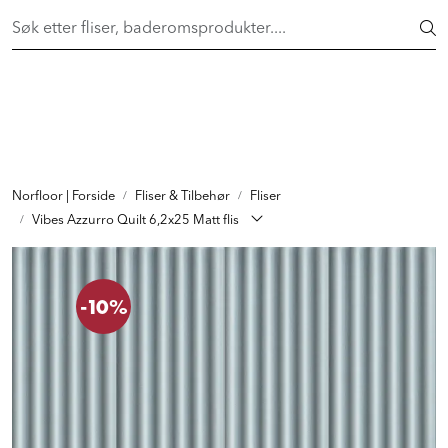
Skip to main content
FAST LAVPRIS på en rekke fliser og baderomsprodukter. Shop
her >
FLISER & TILBEHØR
BADEROM
INTERIØR
Norfloor | Forside
Fliser & Tilbehør
Fliser
Vibes Azzurro Quilt 6,2x25 Matt flis
INSPIRASJON
-10%
Lenker
Butikker
Proff