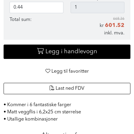
668.36
Total sum:
601.52
kr
inkl. mva.
Legg i handlevogn
Legg til favoritter
Last ned FDV
• Kommer i 6 fantastiske farger
• Matt veggflis i 6,2x25 cm størrelse
• Utallige kombinasjoner