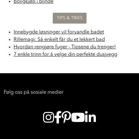
Boligkjøp i blinde
TIPS & TRIKS
Innebygde løsninger vil forvandle badet
Rillemagi: Så enkelt får du et lekkert bad
Hvordan rengjøre fuger - Tipsene du trenger!
7 enkle trinn for å velge din perfekte dusjvegg
Følg oss på sosiale medier