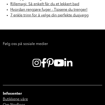
Rillemagi: Så enkelt får du et lekkert bad
Hvordan rengjøre fuger - Tipsene du trenger!
7 enkle trinn for å velge din perfekte dusjvegg
Følg oss på sosiale medier
Infosenter
Butikkene våre