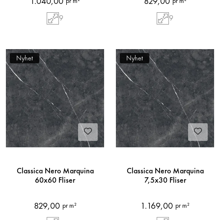
1.040,00
829,00
pr m²
pr m²
9
9
Nyhet
Nyhet
Classica Nero Marquina
Classica Nero Marquina
60x60 Fliser
7,5x30 Fliser
829,00
1.169,00
pr m²
pr m²