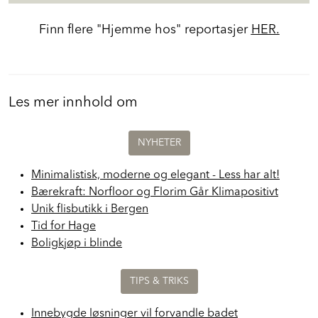
Finn flere "Hjemme hos" reportasjer
HER.
Les mer innhold om
NYHETER
Minimalistisk, moderne og elegant - Less har alt!
Bærekraft: Norfloor og Florim Går Klimapositivt
Unik flisbutikk i Bergen
Tid for Hage
Boligkjøp i blinde
TIPS & TRIKS
Innebygde løsninger vil forvandle badet