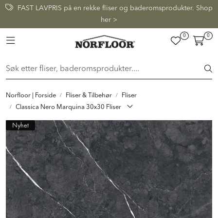
Skip to main content
FAST LAVPRIS på en rekke fliser og baderomsprodukter. Shop
her >
0
0
FLISER & TILBEHØR
Toggle navigation
BADEROM
INTERIØR
Norfloor | Forside
Fliser & Tilbehør
Fliser
Classica Nero Marquina 30x30 Fliser
INSPIRASJON
Nyhet
Lenker
Butikker
Proff