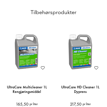
Tilbehørsprodukter
UltraCare Multicleaner 1L
UltraCare HD Cleaner 1L
Rengjøringsmiddel
Dyprens
165,50
217,50
pr liter
pr liter