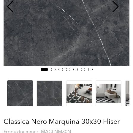
Prosjekt
Still et spørsmål
Favoritter (
0
)
Min side
Logg inn
Classica Nero Marquina 30x30 Fliser
Produktnummer:
MACLNM30N