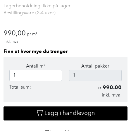
Lagerbeholdning: Ikke på lager
Bestillingsvare (2-4 uker)
990,00
pr m²
inkl. mva.
Finn ut hvor mye du trenger
Antall m²
Antall pakker
Total sum:
990.00
kr
inkl. mva.
Legg i handlevogn