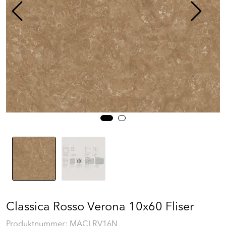
Prosjekt
Still et spørsmål
Favoritter (
0
)
Min side
Logg inn
Classica Rosso Verona 10x60 Fliser
Produktnummer:
MACLRV16N