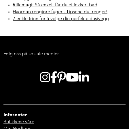
Rillemagi: Så enkelt får du et lekkert bad
Hvordan rengjøre fuger - Tipsene du trenger!
7 enkle trinn for å velge din perfekte dusjvegg
Følg oss på sosiale medier
Infosenter
Butikkene våre