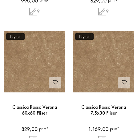
990,00
829,00
pr m²
pr m²
9
9
Nyhet
Nyhet
Classica Rosso Verona
Classica Rosso Verona
60x60 Fliser
7,5x30 Fliser
829,00
1.169,00
pr m²
pr m²