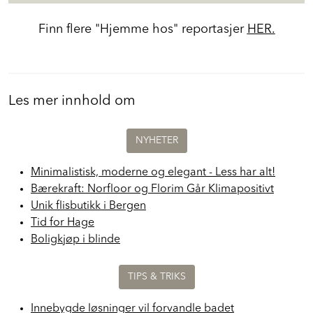
Finn flere "Hjemme hos" reportasjer
HER.
Les mer innhold om
NYHETER
Minimalistisk, moderne og elegant - Less har alt!
Bærekraft: Norfloor og Florim Går Klimapositivt
Unik flisbutikk i Bergen
Tid for Hage
Boligkjøp i blinde
TIPS & TRIKS
Innebygde løsninger vil forvandle badet