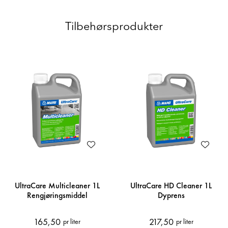
Tilbehørsprodukter
UltraCare Multicleaner 1L
UltraCare HD Cleaner 1L
Rengjøringsmiddel
Dyprens
165,50
217,50
pr liter
pr liter