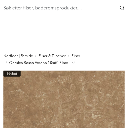
Skip to main content
FAST LAVPRIS på en rekke fliser og baderomsprodukter. Shop
her >
FLISER & TILBEHØR
BADEROM
INTERIØR
Norfloor | Forside
Fliser & Tilbehør
Fliser
Classica Rosso Verona 10x60 Fliser
INSPIRASJON
Nyhet
Lenker
Butikker
Proff