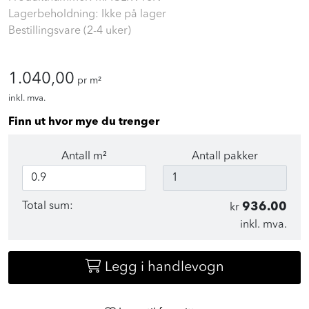
Lagerbeholdning: Ikke på lager
Bestillingsvare (2-4 uker)
1.040,00
pr m²
inkl. mva.
Finn ut hvor mye du trenger
Antall m²
Antall pakker
Total sum:
936.00
kr
inkl. mva.
Legg i handlevogn