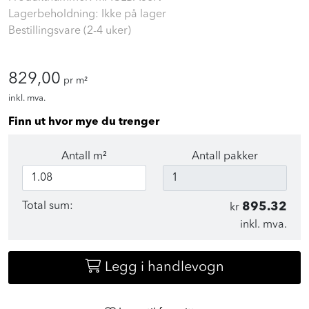
Lagerbeholdning: Ikke på lager
Bestillingsvare (2-4 uker)
829,00
pr m²
inkl. mva.
Finn ut hvor mye du trenger
Antall m²
Antall pakker
Total sum:
895.32
kr
inkl. mva.
Legg i handlevogn