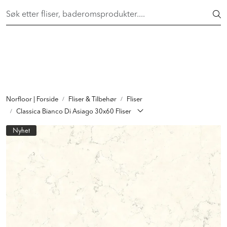
Skip to main content
FAST LAVPRIS på en rekke fliser og baderomsprodukter. Shop
her >
FLISER & TILBEHØR
BADEROM
INTERIØR
Norfloor | Forside
Fliser & Tilbehør
Fliser
Classica Bianco Di Asiago 30x60 Fliser
INSPIRASJON
Nyhet
Lenker
Butikker
Proff