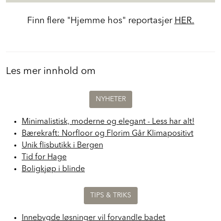
Finn flere "Hjemme hos" reportasjer
HER.
Les mer innhold om
NYHETER
Minimalistisk, moderne og elegant - Less har alt!
Bærekraft: Norfloor og Florim Går Klimapositivt
Unik flisbutikk i Bergen
Tid for Hage
Boligkjøp i blinde
TIPS & TRIKS
Innebygde løsninger vil forvandle badet