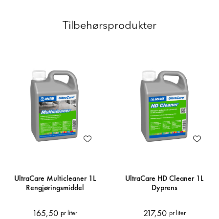
Tilbehørsprodukter
UltraCare Multicleaner 1L
UltraCare HD Cleaner 1L
Rengjøringsmiddel
Dyprens
165,50
217,50
pr liter
pr liter