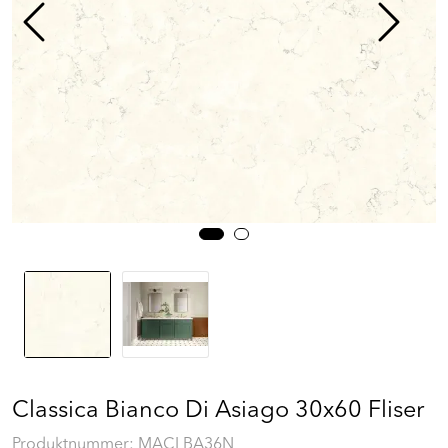
Prosjekt
Still et spørsmål
Favoritter (
0
)
Min side
Logg inn
Classica Bianco Di Asiago 30x60 Fliser
Produktnummer:
MACLBA36N