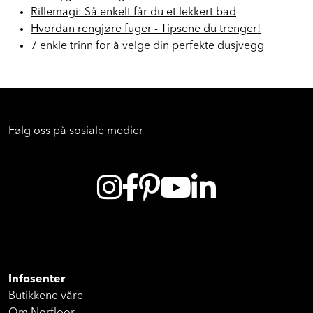
Rillemagi: Så enkelt får du et lekkert bad
Hvordan rengjøre fuger - Tipsene du trenger!
7 enkle trinn for å velge din perfekte dusjvegg
Følg oss på sosiale medier
Infosenter
Butikkene våre