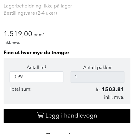
Lagerbeholdning: Ikke på lager
Bestillingsvare (2-4 uker)
1.519,00
pr m²
inkl. mva.
Finn ut hvor mye du trenger
Antall m²
Antall pakker
Total sum:
1503.81
kr
inkl. mva.
Legg i handlevogn