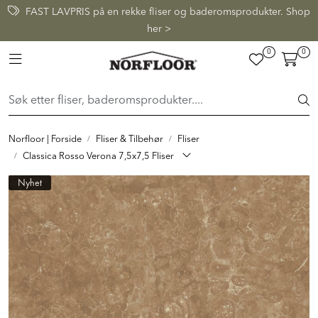
Skip to main content
FAST LAVPRIS på en rekke fliser og baderomsprodukter. Shop
her >
0
0
FLISER & TILBEHØR
Toggle navigation
BADEROM
INTERIØR
Norfloor | Forside
Fliser & Tilbehør
Fliser
Classica Rosso Verona 7,5x7,5 Fliser
INSPIRASJON
Nyhet
Lenker
Butikker
Proff