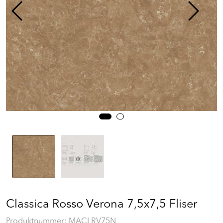
Prosjekt
Still et spørsmål
Favoritter (
0
)
Min side
Logg inn
Classica Rosso Verona 7,5x7,5 Fliser
Produktnummer:
MACLRV75N