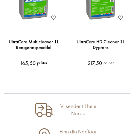
UltraCare Multicleaner 1L
UltraCare HD Cleaner 1L
Rengjøringsmiddel
Dyprens
165,50
217,50
pr liter
pr liter
Vi sender til hele
Norge
Finn din Norfloor