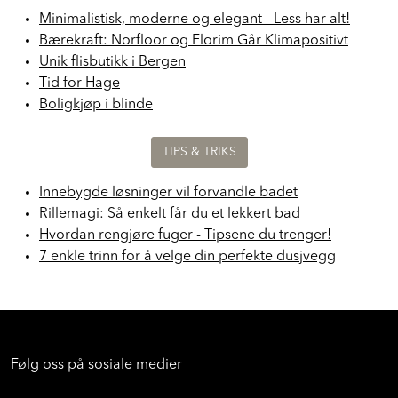
Minimalistisk, moderne og elegant - Less har alt!
Bærekraft: Norfloor og Florim Går Klimapositivt
Unik flisbutikk i Bergen
Tid for Hage
Boligkjøp i blinde
TIPS & TRIKS
Innebygde løsninger vil forvandle badet
Rillemagi: Så enkelt får du et lekkert bad
Hvordan rengjøre fuger - Tipsene du trenger!
7 enkle trinn for å velge din perfekte dusjvegg
Følg oss på sosiale medier